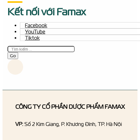
Kết nối với Famax
Facebook
YouTube
Tiktok
Tìm
kiếm
Go
CÔNG TY CỔ PHẦN DƯỢC PHẨM FAMAX
VP:
Số 2 Kim Giang, P. Khương Đình, TP. Hà Nội