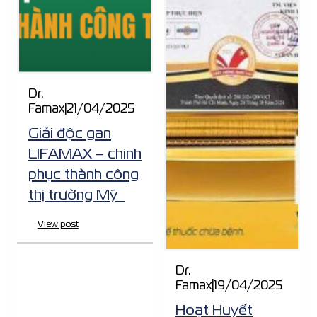
Dr.
Famax
|
21/04/2025
Giải độc gan
LIFAMAX – chinh
phục thành công
thị trường Mỹ
View post
Dr.
Famax
|
19/04/2025
Hoạt Huyết