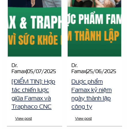
Dr.
Dr.
Famax
|
05/07/2025
Famax
|
25/06/2025
[ĐIỂM TIN]: Hợp
Dược phẩm
tác chiến lược
Famax kỷ niệm
giữa Famax và
ngày thành lập
Traphaco CNC
công ty
View post
View post