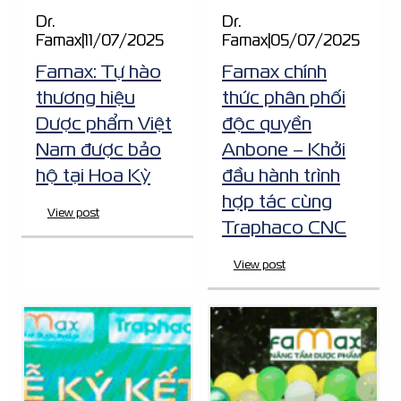
Dr.
Dr.
Famax
|
11/07/2025
Famax
|
05/07/2025
Famax: Tự hào
Famax chính
thương hiệu
thức phân phối
Dược phẩm Việt
độc quyền
Nam được bảo
Anbone – Khởi
hộ tại Hoa Kỳ
đầu hành trình
hợp tác cùng
View post
Traphaco CNC
View post