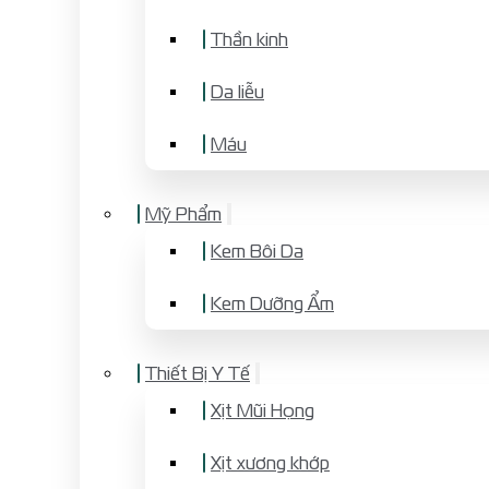
Thần kinh
Da liễu
Máu
Mỹ Phẩm
Kem Bôi Da
Kem Dưỡng Ẩm
Thiết Bị Y Tế
Xịt Mũi Họng
Xịt xương khớp