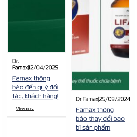
Dr.
Famax
|
12/04/2025
Famax thông
báo đến quý đối
tác, khách hàng!
Dr.Famax
|
25/09/2024
Famax thông
View post
báo thay đổi bao
bì sản phẩm