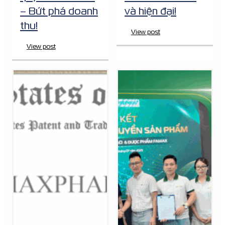
– Bứt phá doanh
và hiện đại!
thu!
View post
View post