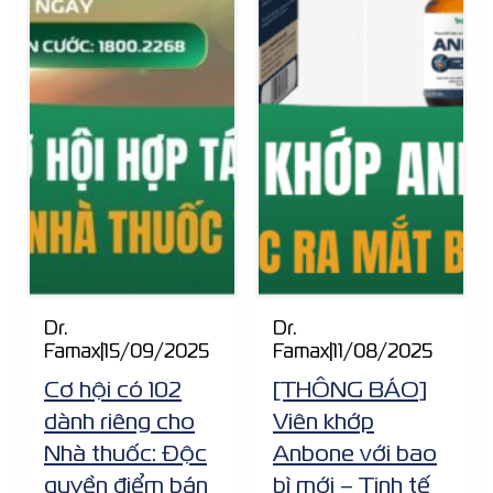
Dr.
Dr.
Famax
|
15/09/2025
Famax
|
11/08/2025
Cơ hội có 102
[THÔNG BÁO]
dành riêng cho
Viên khớp
Nhà thuốc: Độc
Anbone với bao
quyền điểm bán
bì mới – Tinh tế