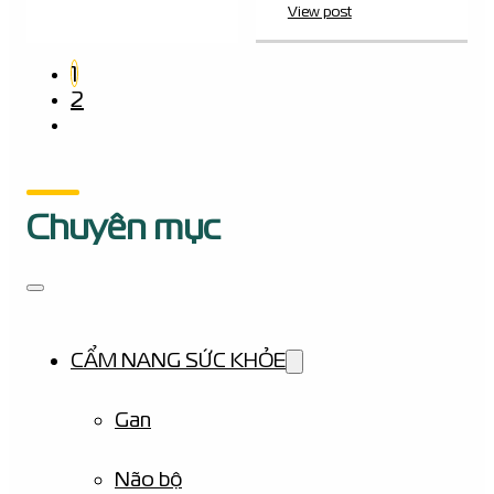
View post
1
2
Chuyên mục
CẨM NANG SỨC KHỎE
Gan
Não bộ