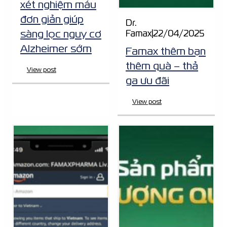
xét nghiệm máu
đơn giản giúp
Dr.
sàng lọc nguy cơ
Famax
|
22/04/2025
Alzheimer sớm
Famax thêm bạn
thêm quà – thả
View post
ga ưu đãi
View post