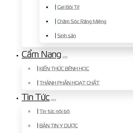
Gel Bôi Trĩ
Chăm Sóc Răng Miệng
Sinh sản
Cẩm Nang
KIẾN THỨC BỆNH HỌC
THÀNH PHẦN HOẠT CHẤT
Tin Tức
Tin tức nội bộ
BẢN TIN Y DƯỢC