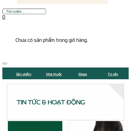
Tìm
kiếm
0
Chưa có sản phẩm trong giỏ hàng.
Sản phẩm
Nhà thuốc
Blogs
Tư vấn
TIN TỨC & HOẠT ĐỘNG