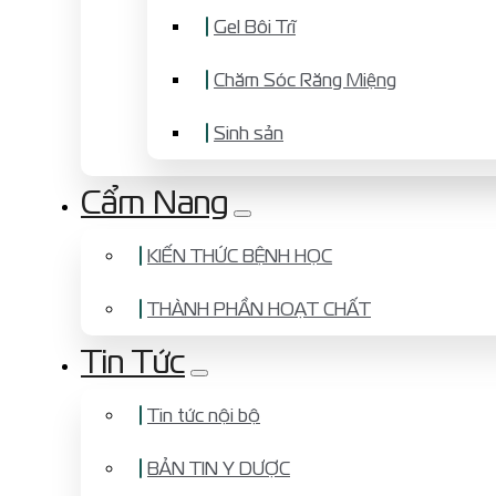
Gel Bôi Trĩ
Chăm Sóc Răng Miệng
Sinh sản
Cẩm Nang
KIẾN THỨC BỆNH HỌC
THÀNH PHẦN HOẠT CHẤT
Tin Tức
Tin tức nội bộ
BẢN TIN Y DƯỢC