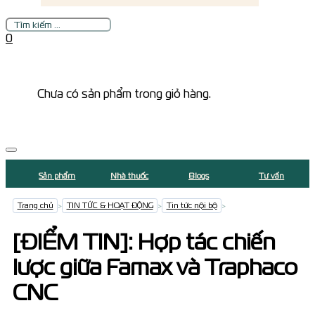
Tìm
kiếm
0
Chưa có sản phẩm trong giỏ hàng.
Sản phẩm
Nhà thuốc
Blogs
Tư vấn
Trang chủ
>
TIN TỨC & HOẠT ĐỘNG
>
Tin tức nội bộ
>
[ĐIỂM TIN]: Hợp tác chiến
lược giữa Famax và Traphaco
CNC