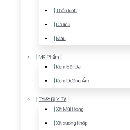
Thần kinh
Da liễu
Máu
Mỹ Phẩm
Kem Bôi Da
Kem Dưỡng Ẩm
Thiết Bị Y Tế
Xịt Mũi Họng
Xịt xương khớp