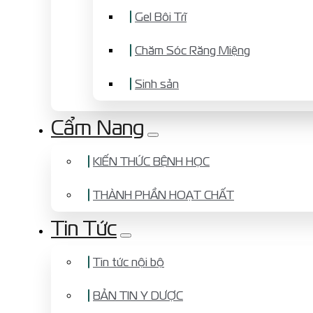
Gel Bôi Trĩ
Chăm Sóc Răng Miệng
Sinh sản
Cẩm Nang
KIẾN THỨC BỆNH HỌC
THÀNH PHẦN HOẠT CHẤT
Tin Tức
Tin tức nội bộ
BẢN TIN Y DƯỢC