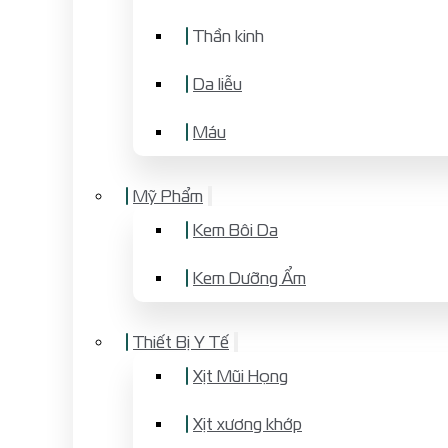
Thần kinh
Da liễu
Máu
Mỹ Phẩm
Kem Bôi Da
Kem Dưỡng Ẩm
Thiết Bị Y Tế
Xịt Mũi Họng
Xịt xương khớp