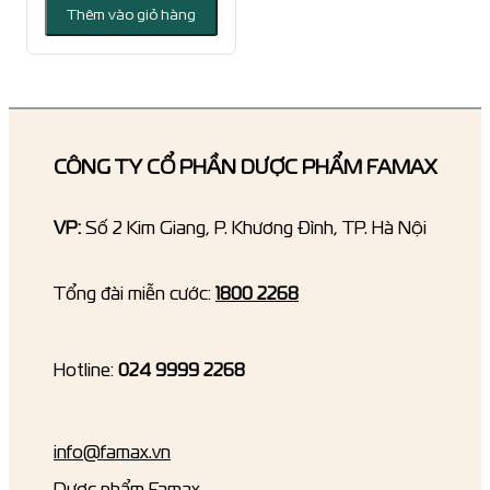
là:
tại
Thêm vào giỏ hàng
300.000 ₫.
là:
165.000 ₫.
CÔNG TY CỔ PHẦN DƯỢC PHẨM FAMAX
VP:
Số 2 Kim Giang, P. Khương Đình, TP. Hà Nội
Tổng đài miễn cước:
1800 2268
Hotline:
024 9999 2268
info@famax.vn
Dược phẩm Famax