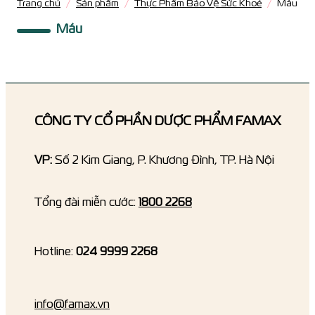
Trang chủ
/
Sản phẩm
/
Thực Phẩm Bảo Vệ Sức Khoẻ
/
Máu
Máu
CÔNG TY CỔ PHẦN DƯỢC PHẨM FAMAX
VP:
Số 2 Kim Giang, P. Khương Đình, TP. Hà Nội
Tổng đài miễn cước:
1800 2268
Hotline:
024 9999 2268
info@famax.vn