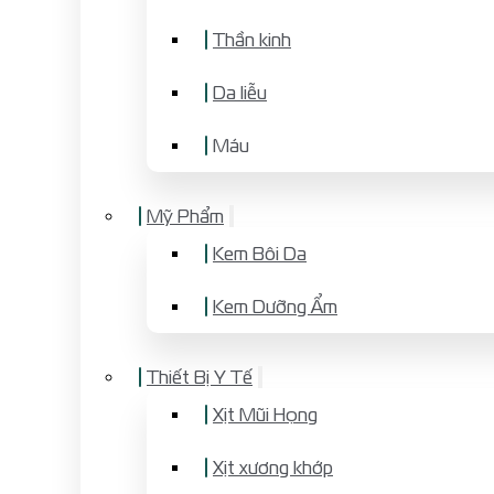
Thần kinh
Da liễu
Máu
Mỹ Phẩm
Kem Bôi Da
Kem Dưỡng Ẩm
Thiết Bị Y Tế
Xịt Mũi Họng
Xịt xương khớp