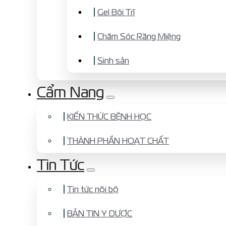
Gel Bôi Trĩ
Chăm Sóc Răng Miệng
Sinh sản
Cẩm Nang
KIẾN THỨC BỆNH HỌC
THÀNH PHẦN HOẠT CHẤT
Tin Tức
Tin tức nội bộ
BẢN TIN Y DƯỢC