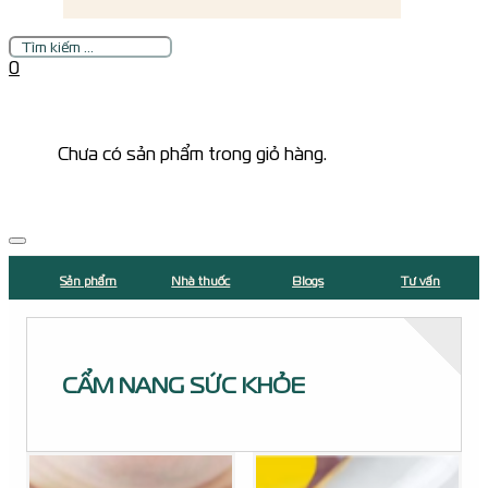
Tìm
kiếm
0
Chưa có sản phẩm trong giỏ hàng.
Sản phẩm
Nhà thuốc
Blogs
Tư vấn
CẨM NANG SỨC KHỎE