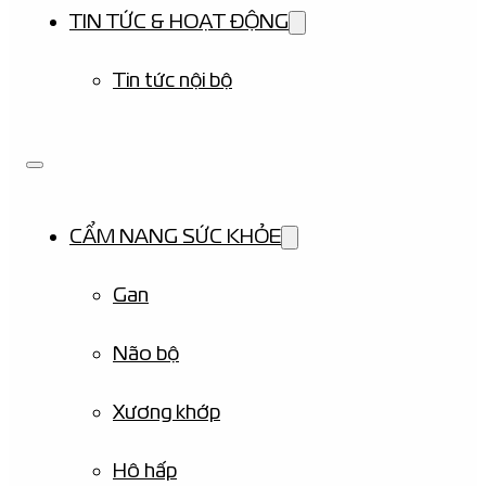
TIN TỨC & HOẠT ĐỘNG
Tin tức nội bộ
CẨM NANG SỨC KHỎE
Gan
Não bộ
Xương khớp
Hô hấp