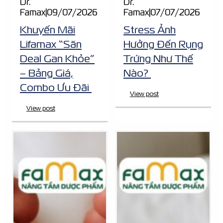
Dr.
Dr.
Famax
|
09/07/2026
Famax
|
07/07/2026
Khuyến Mãi
Stress Ảnh
Lifamax “Săn
Hưởng Đến Rụng
Deal Gan Khỏe”
Trứng Như Thế
– Bảng Giá,
Nào?
Combo Ưu Đãi
View post
View post