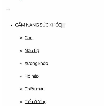
CẨM NANG SỨC KHỎE
Gan
Não bộ
Xương khớp
Hô hấp
Thiếu máu
Tiểu đường