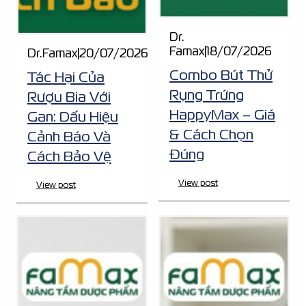
Dr.
Famax
|
18/07/2026
Dr.Famax
|
20/07/2026
Combo Bút Thử
Tác Hại Của
Rụng Trứng
Rượu Bia Với
HappyMax – Giá
Gan: Dấu Hiệu
& Cách Chọn
Cảnh Báo Và
Đúng
Cách Bảo Vệ
View post
View post