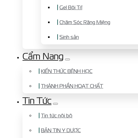
Gel Bôi Trĩ
Chăm Sóc Răng Miệng
Sinh sản
Cẩm Nang
KIẾN THỨC BỆNH HỌC
THÀNH PHẦN HOẠT CHẤT
Tin Tức
Tin tức nội bộ
BẢN TIN Y DƯỢC