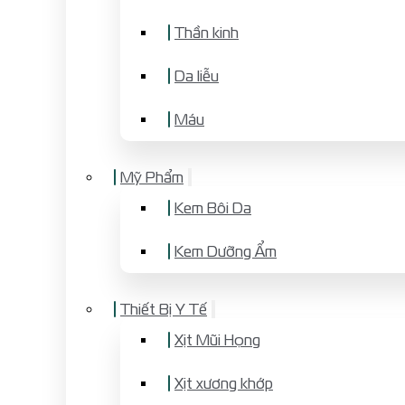
Thần kinh
Da liễu
Máu
Mỹ Phẩm
Kem Bôi Da
Kem Dưỡng Ẩm
Thiết Bị Y Tế
Xịt Mũi Họng
Xịt xương khớp