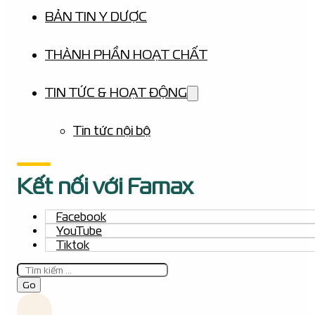
BẢN TIN Y DƯỢC
THÀNH PHẦN HOẠT CHẤT
TIN TỨC & HOẠT ĐỘNG
Tin tức nội bộ
Kết nối với Famax
Facebook
YouTube
Tiktok
Tìm
kiếm
Go