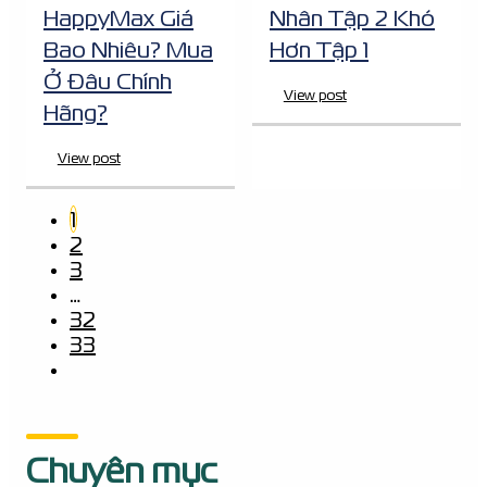
HappyMax Giá
Nhân Tập 2 Khó
Bao Nhiêu? Mua
Hơn Tập 1
Ở Đâu Chính
View post
Hãng?
View post
1
2
3
…
32
33
Chuyên mục