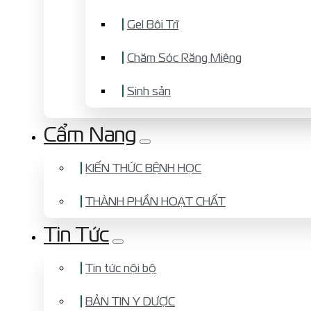
Gel Bôi Trĩ
Chăm Sóc Răng Miệng
Sinh sản
Cẩm Nang
KIẾN THỨC BỆNH HỌC
THÀNH PHẦN HOẠT CHẤT
Tin Tức
Tin tức nội bộ
BẢN TIN Y DƯỢC