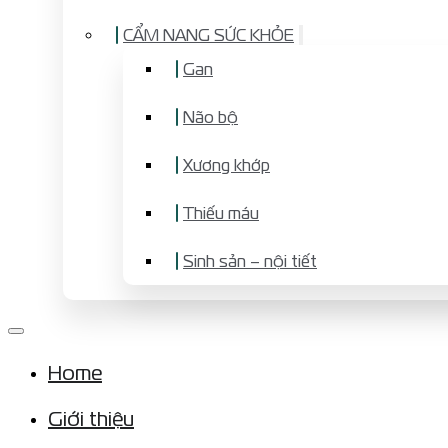
CẨM NANG SỨC KHỎE
Gan
Não bộ
Xương khớp
Thiếu máu
Sinh sản – nội tiết
Home
Giới thiệu