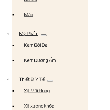
Máu
Mỹ Phẩm
Kem Bôi Da
Kem Dưỡng Ẩm
Thiết Bị Y Tế
Xịt Mũi Họng
Xịt xương khớp