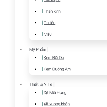
Thần kinh
Da liễu
Máu
Mỹ Phẩm
Kem Bôi Da
Kem Dưỡng Ẩm
Thiết Bị Y Tế
Xịt Mũi Họng
Xịt xương khớp