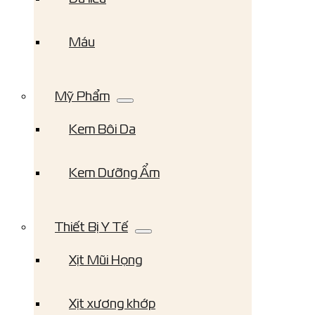
Máu
Mỹ Phẩm
Kem Bôi Da
Kem Dưỡng Ẩm
Thiết Bị Y Tế
Xịt Mũi Họng
Xịt xương khớp