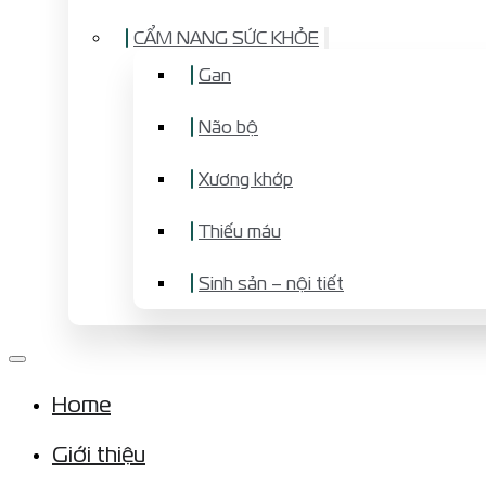
CẨM NANG SỨC KHỎE
Gan
Não bộ
Xương khớp
Thiếu máu
Sinh sản – nội tiết
Home
Giới thiệu