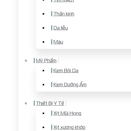
Thần kinh
Da liễu
Máu
Mỹ Phẩm
Kem Bôi Da
Kem Dưỡng Ẩm
Thiết Bị Y Tế
Xịt Mũi Họng
Xịt xương khớp