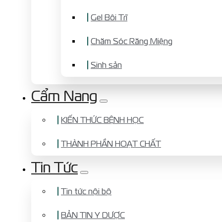
Gel Bôi Trĩ
Chăm Sóc Răng Miệng
Sinh sản
Cẩm Nang
KIẾN THỨC BỆNH HỌC
THÀNH PHẦN HOẠT CHẤT
Tin Tức
Tin tức nội bộ
BẢN TIN Y DƯỢC