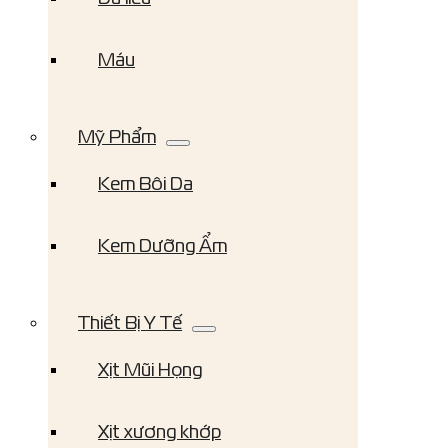
Máu
Mỹ Phẩm
Kem Bôi Da
Kem Dưỡng Ẩm
Thiết Bị Y Tế
Xịt Mũi Họng
Xịt xương khớp