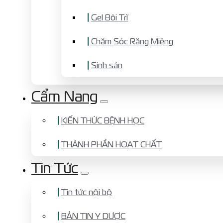
Gel Bôi Trĩ
Chăm Sóc Răng Miệng
Sinh sản
Cẩm Nang
KIẾN THỨC BỆNH HỌC
THÀNH PHẦN HOẠT CHẤT
Tin Tức
Tin tức nội bộ
BẢN TIN Y DƯỢC