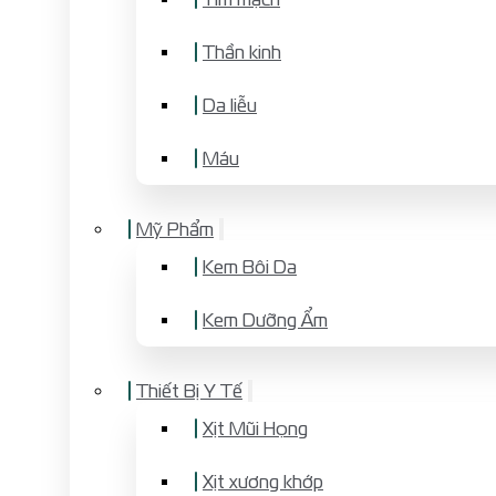
Thần kinh
Da liễu
Máu
Mỹ Phẩm
Kem Bôi Da
Kem Dưỡng Ẩm
Thiết Bị Y Tế
Xịt Mũi Họng
Xịt xương khớp