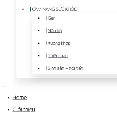
CẨM NANG SỨC KHỎE
Gan
Não bộ
Xương khớp
Thiếu máu
Sinh sản – nội tiết
Home
Giới thiệu