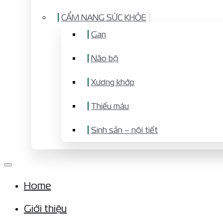
CẨM NANG SỨC KHỎE
Gan
Não bộ
Xương khớp
Thiếu máu
Sinh sản – nội tiết
Home
Giới thiệu