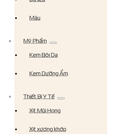
Máu
Mỹ Phẩm
Kem Bôi Da
Kem Dưỡng Ẩm
Thiết Bị Y Tế
Xịt Mũi Họng
Xịt xương khớp