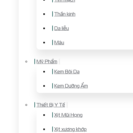
Thần kinh
Da liễu
Máu
Mỹ Phẩm
Kem Bôi Da
Kem Dưỡng Ẩm
Thiết Bị Y Tế
Xịt Mũi Họng
Xịt xương khớp