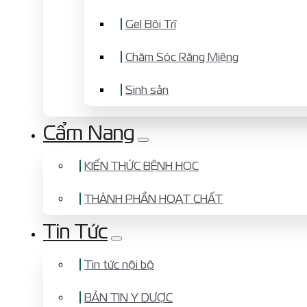
Gel Bôi Trĩ
Chăm Sóc Răng Miệng
Sinh sản
Cẩm Nang
KIẾN THỨC BỆNH HỌC
THÀNH PHẦN HOẠT CHẤT
Tin Tức
Tin tức nội bộ
BẢN TIN Y DƯỢC