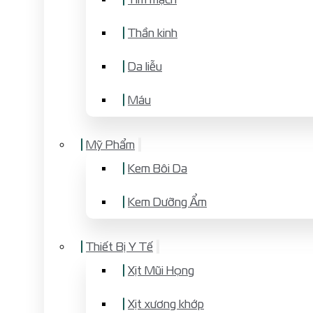
Thần kinh
Da liễu
Máu
Mỹ Phẩm
Kem Bôi Da
Kem Dưỡng Ẩm
Thiết Bị Y Tế
Xịt Mũi Họng
Xịt xương khớp