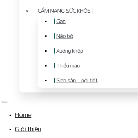
CẨM NANG SỨC KHỎE
Gan
Não bộ
Xương khớp
Thiếu máu
Sinh sản – nội tiết
Home
Giới thiệu