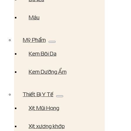
Máu
Mỹ Phẩm
Kem Bôi Da
Kem Dưỡng Ẩm
Thiết Bị Y Tế
Xịt Mũi Họng
Xịt xương khớp