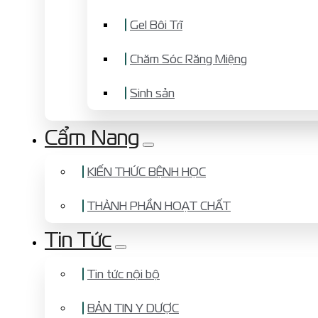
Gel Bôi Trĩ
Chăm Sóc Răng Miệng
Sinh sản
Cẩm Nang
KIẾN THỨC BỆNH HỌC
THÀNH PHẦN HOẠT CHẤT
Tin Tức
Tin tức nội bộ
BẢN TIN Y DƯỢC