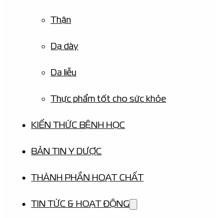
Thận
Dạ dày
Da liễu
Thực phẩm tốt cho sức khỏe
KIẾN THỨC BỆNH HỌC
BẢN TIN Y DƯỢC
THÀNH PHẦN HOẠT CHẤT
TIN TỨC & HOẠT ĐỘNG