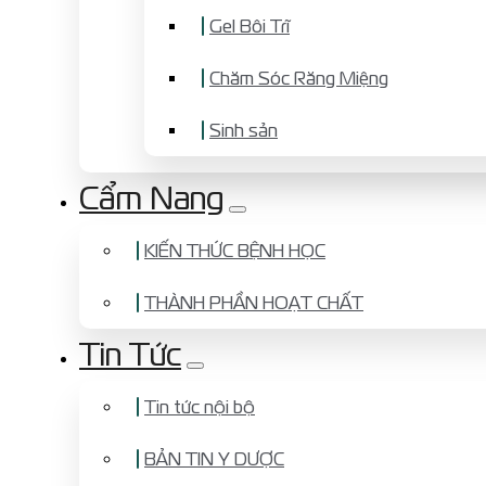
Gel Bôi Trĩ
Chăm Sóc Răng Miệng
Sinh sản
Cẩm Nang
KIẾN THỨC BỆNH HỌC
THÀNH PHẦN HOẠT CHẤT
Tin Tức
Tin tức nội bộ
BẢN TIN Y DƯỢC