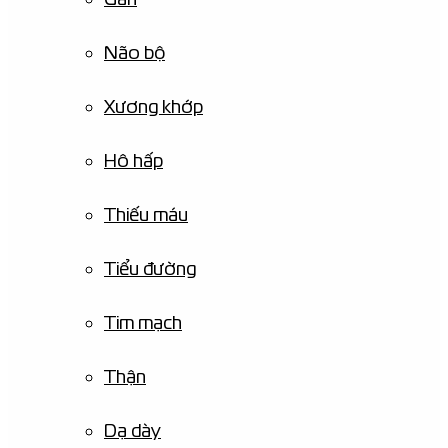
Não bộ
Xương khớp
Hô hấp
Thiếu máu
Tiểu đường
Tim mạch
Thận
Dạ dày