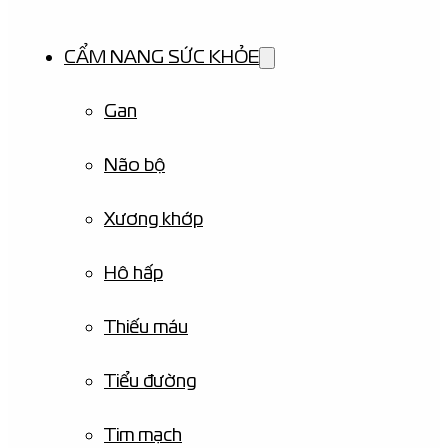
CẨM NANG SỨC KHỎE
Gan
Não bộ
Xương khớp
Hô hấp
Thiếu máu
Tiểu đường
Tim mạch