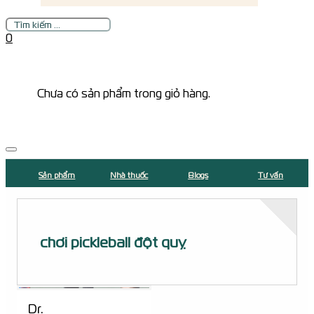
Tìm
kiếm
0
Chưa có sản phẩm trong giỏ hàng.
Sản phẩm
Nhà thuốc
Blogs
Tư vấn
chơi pickleball đột quỵ
Dr.