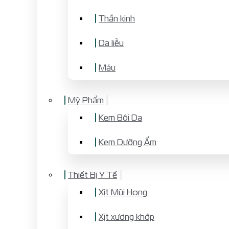
Thần kinh
Da liễu
Máu
Mỹ Phẩm
Kem Bôi Da
Kem Dưỡng Ẩm
Thiết Bị Y Tế
Xịt Mũi Họng
Xịt xương khớp