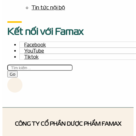
Tin tức nội bộ
Kết nối với Famax
Facebook
YouTube
Tiktok
Tìm
kiếm
Go
CÔNG TY CỔ PHẦN DƯỢC PHẨM FAMAX