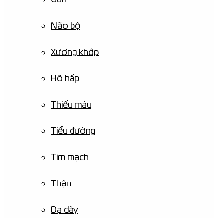
Não bộ
Xương khớp
Hô hấp
Thiếu máu
Tiểu đường
Tim mạch
Thận
Dạ dày