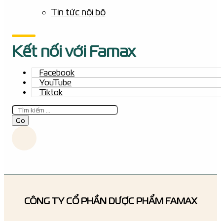
Tin tức nội bộ
Kết nối với Famax
Facebook
YouTube
Tiktok
Tìm
kiếm
Go
CÔNG TY CỔ PHẦN DƯỢC PHẨM FAMAX