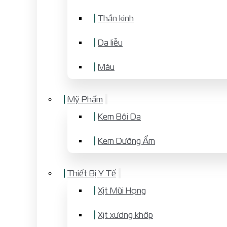
Thần kinh
Da liễu
Máu
Mỹ Phẩm
Kem Bôi Da
Kem Dưỡng Ẩm
Thiết Bị Y Tế
Xịt Mũi Họng
Xịt xương khớp