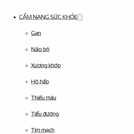
CẨM NANG SỨC KHỎE
Gan
Não bộ
Xương khớp
Hô hấp
Thiếu máu
Tiểu đường
Tim mạch