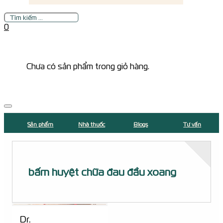
Tìm
kiếm
0
Chưa có sản phẩm trong giỏ hàng.
Sản phẩm
Nhà thuốc
Blogs
Tư vấn
bấm huyệt chữa đau đầu xoang
Dr.