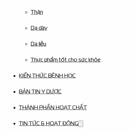
Thận
Dạ dày
Da liễu
Thực phẩm tốt cho sức khỏe
KIẾN THỨC BỆNH HỌC
BẢN TIN Y DƯỢC
THÀNH PHẦN HOẠT CHẤT
TIN TỨC & HOẠT ĐỘNG