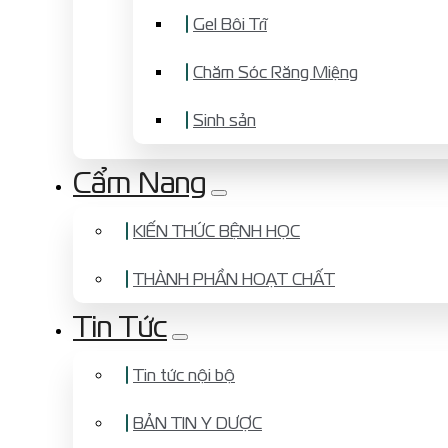
Gel Bôi Trĩ
Chăm Sóc Răng Miệng
Sinh sản
Cẩm Nang
KIẾN THỨC BỆNH HỌC
THÀNH PHẦN HOẠT CHẤT
Tin Tức
Tin tức nội bộ
BẢN TIN Y DƯỢC