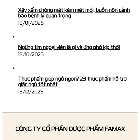
Xây xẩm chóng mặt kèm mệt mỏi, buồn nôn cảnh
báo bệnh lý quan trọng
19/01/2026
Ngừng tim ngoại viện là gì và ứng phó kịp thời
18/10/2025
Thực phẩm giúp ngủ ngon? 23 thực phẩm hỗ trợ
giấc ngủ tốt nhất
13/12/2025
CÔNG TY CỔ PHẦN DƯỢC PHẨM FAMAX