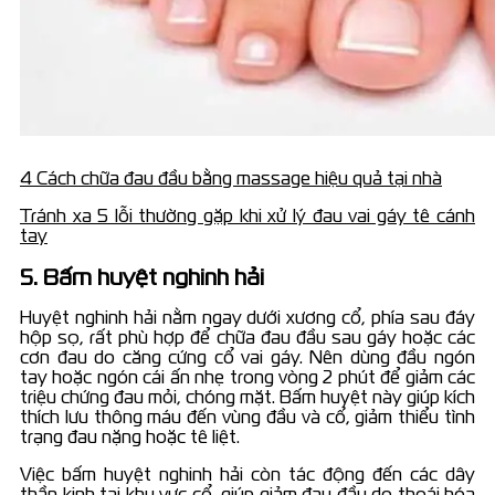
4 Cách chữa đau đầu bằng massage hiệu quả tại nhà
Tránh xa 5 lỗi thường gặp khi xử lý đau vai gáy tê cánh
tay
5. Bấm huyệt nghinh hải
Huyệt nghinh hải nằm ngay dưới xương cổ, phía sau đáy
hộp sọ, rất phù hợp để chữa đau đầu sau gáy hoặc các
cơn đau do căng cứng cổ vai gáy. Nên dùng đầu ngón
tay hoặc ngón cái ấn nhẹ trong vòng 2 phút để giảm các
triệu chứng đau mỏi, chóng mặt. Bấm huyệt này giúp kích
thích lưu thông máu đến vùng đầu và cổ, giảm thiểu tình
trạng đau nặng hoặc tê liệt.
Việc bấm huyệt nghinh hải còn tác động đến các dây
thần kinh tại khu vực cổ, giúp giảm đau đầu do thoái hóa