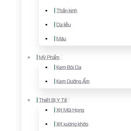
Thần kinh
Da liễu
Máu
Mỹ Phẩm
Kem Bôi Da
Kem Dưỡng Ẩm
Thiết Bị Y Tế
Xịt Mũi Họng
Xịt xương khớp