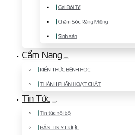
Gel Bôi Trĩ
Chăm Sóc Răng Miệng
Sinh sản
Cẩm Nang
KIẾN THỨC BỆNH HỌC
THÀNH PHẦN HOẠT CHẤT
Tin Tức
Tin tức nội bộ
BẢN TIN Y DƯỢC