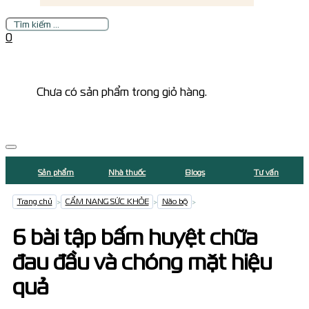
Tìm
kiếm
0
Chưa có sản phẩm trong giỏ hàng.
Sản phẩm
Nhà thuốc
Blogs
Tư vấn
Trang chủ
>
CẨM NANG SỨC KHỎE
>
Não bộ
>
6 bài tập bấm huyệt chữa
đau đầu và chóng mặt hiệu
quả