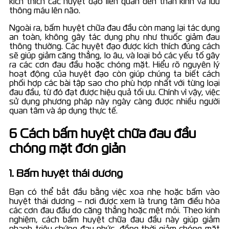
kích thích các huyệt đạo liên quan đến thần kinh và lưu
thông máu lên não.
Ngoài ra, bấm huyệt chữa đau đầu còn mang lại tác dụng
an toàn, không gây tác dụng phụ như thuốc giảm đau
thông thường. Các huyệt đạo được kích thích đúng cách
sẽ giúp giảm căng thẳng, lo âu, và loại bỏ các yếu tố gây
ra các cơn đau đầu hoặc chóng mặt. Hiểu rõ nguyên lý
hoạt động của huyệt đạo còn giúp chúng ta biết cách
phối hợp các bài tập sao cho phù hợp nhất với từng loại
đau đầu, từ đó đạt được hiệu quả tối ưu. Chính vì vậy, việc
sử dụng phương pháp này ngày càng được nhiều người
quan tâm và áp dụng thực tế.
6 Cách bấm huyệt chữa đau đầu
chóng mặt đơn giản
1. Bấm huyệt thái dương
Bạn có thể bắt đầu bằng việc xoa nhẹ hoặc bấm vào
huyệt thái dương – nơi được xem là trung tâm điều hòa
các cơn đau đầu do căng thẳng hoặc mệt mỏi. Theo kinh
nghiệm, cách bấm huyệt chữa đau đầu này giúp giảm
nhanh triệu chứng đau nhức, đồng thời giảm chóng mặt