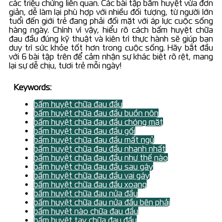
các triệu chứng liên quan. Các bài tập bấm huyệt vừa đơn
giản, dễ làm lại phù hợp với nhiều đối tượng, từ người lớn
tuổi đến giới trẻ đang phải đối mặt với áp lực cuộc sống
hàng ngày. Chính vì vậy, hiểu rõ cách bấm huyệt chữa
đau đầu đúng kỹ thuật và kiên trì thực hành sẽ giúp bạn
duy trì sức khỏe tốt hơn trong cuộc sống. Hãy bắt đầu
với 6 bài tập trên để cảm nhận sự khác biệt rõ rệt, mang
lại sự dễ chịu, tươi trẻ mỗi ngày!
Keywords:
bấm huyệt chữa đau đầu
bấm huyệt chữa đau đầu buồn nôn
bấm huyệt chữa đau đầu chóng mặt
bấm huyệt chữa đau đầu gối
bấm huyệt chữa đau đầu mất ngủ
bấm huyệt chữa đau đầu nhanh nhất
bấm huyệt chữa đau đầu như thế nào
bấm huyệt chữa đau đầu sau gáy
bấm huyệt chữa đau đầu vai gáy
bấm huyệt chữa đau đầu xoang
bấm huyệt chữa đau nửa đầu
bấm huyệt chữa đau nửa đầu bên phải
bấm huyệt nào chữa đau đầu
bấm huyệt tay chữa đau đầu