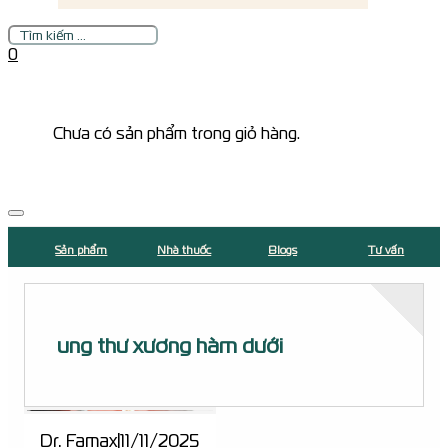
Tìm
kiếm
0
Chưa có sản phẩm trong giỏ hàng.
Sản phẩm
Nhà thuốc
Blogs
Tư vấn
ung thư xương hàm dưới
Dr. Famax
|
11/11/2025