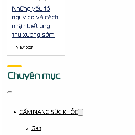
Những yếu tố
nguy cơ và cách
nhận biết ung
thư xương sớm
View post
Chuyên mục
CẨM NANG SỨC KHỎE
Gan