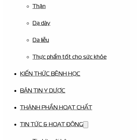
Thận
Dạ dày
Da liễu
Thực phẩm tốt cho sức khỏe
KIẾN THỨC BỆNH HỌC
BẢN TIN Y DƯỢC
THÀNH PHẦN HOẠT CHẤT
TIN TỨC & HOẠT ĐỘNG