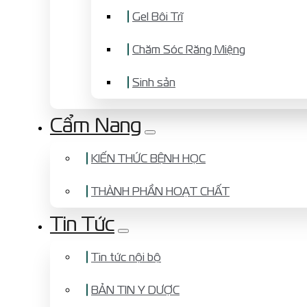
Gel Bôi Trĩ
Chăm Sóc Răng Miệng
Sinh sản
Cẩm Nang
KIẾN THỨC BỆNH HỌC
THÀNH PHẦN HOẠT CHẤT
Tin Tức
Tin tức nội bộ
BẢN TIN Y DƯỢC