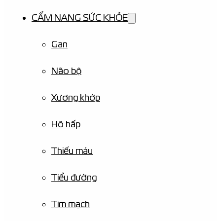
CẨM NANG SỨC KHỎE
Gan
Não bộ
Xương khớp
Hô hấp
Thiếu máu
Tiểu đường
Tim mạch