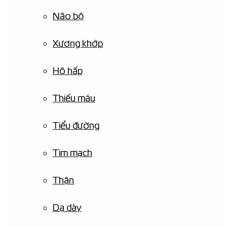
Não bộ
Xương khớp
Hô hấp
Thiếu máu
Tiểu đường
Tim mạch
Thận
Dạ dày