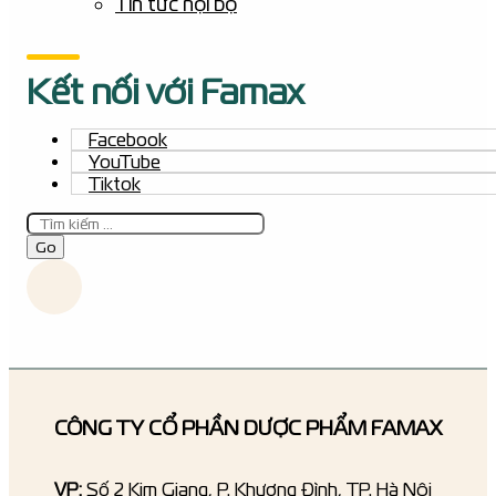
Tin tức nội bộ
Kết nối với Famax
Facebook
YouTube
Tiktok
Tìm
kiếm
Go
CÔNG TY CỔ PHẦN DƯỢC PHẨM FAMAX
VP:
Số 2 Kim Giang, P. Khương Đình, TP. Hà Nội