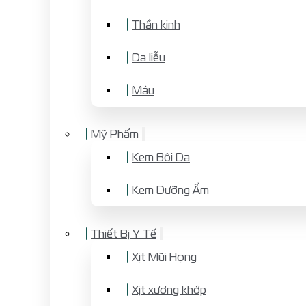
Thần kinh
Da liễu
Máu
Mỹ Phẩm
Kem Bôi Da
Kem Dưỡng Ẩm
Thiết Bị Y Tế
Xịt Mũi Họng
Xịt xương khớp