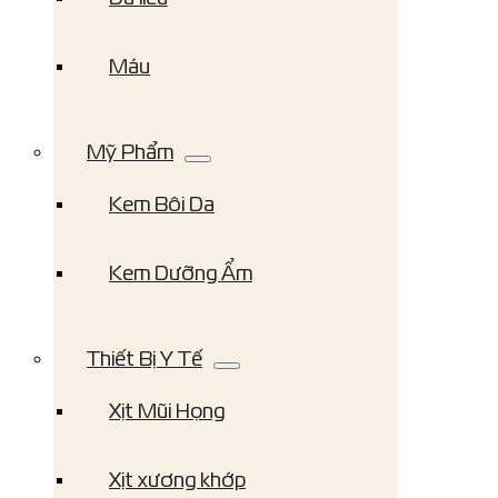
Máu
Mỹ Phẩm
Kem Bôi Da
Kem Dưỡng Ẩm
Thiết Bị Y Tế
Xịt Mũi Họng
Xịt xương khớp