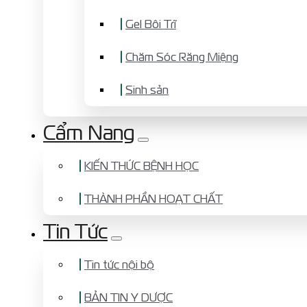
Gel Bôi Trĩ
Chăm Sóc Răng Miệng
Sinh sản
Cẩm Nang
KIẾN THỨC BỆNH HỌC
THÀNH PHẦN HOẠT CHẤT
Tin Tức
Tin tức nội bộ
BẢN TIN Y DƯỢC