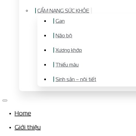
CẨM NANG SỨC KHỎE
Gan
Não bộ
Xương khớp
Thiếu máu
Sinh sản – nội tiết
Home
Giới thiệu