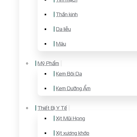
Thần kinh
Da liễu
Máu
Mỹ Phẩm
Kem Bôi Da
Kem Dưỡng Ẩm
Thiết Bị Y Tế
Xịt Mũi Họng
Xịt xương khớp