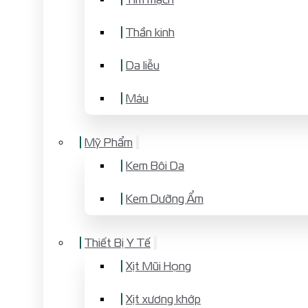
Thần kinh
Da liễu
Máu
Mỹ Phẩm
Kem Bôi Da
Kem Dưỡng Ẩm
Thiết Bị Y Tế
Xịt Mũi Họng
Xịt xương khớp