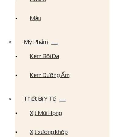
Máu
Mỹ Phẩm
Kem Bôi Da
Kem Dưỡng Ẩm
Thiết Bị Y Tế
Xịt Mũi Họng
Xịt xương khớp