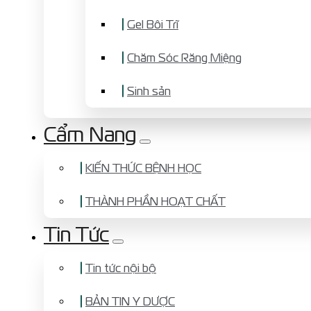
Gel Bôi Trĩ
Chăm Sóc Răng Miệng
Sinh sản
Cẩm Nang
KIẾN THỨC BỆNH HỌC
THÀNH PHẦN HOẠT CHẤT
Tin Tức
Tin tức nội bộ
BẢN TIN Y DƯỢC