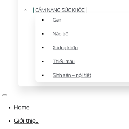
CẨM NANG SỨC KHỎE
Gan
Não bộ
Xương khớp
Thiếu máu
Sinh sản – nội tiết
Home
Giới thiệu