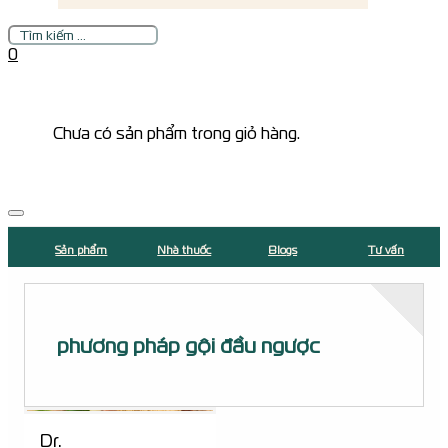
Tìm
kiếm
0
Chưa có sản phẩm trong giỏ hàng.
Sản phẩm
Nhà thuốc
Blogs
Tư vấn
phương pháp gội đầu ngược
Dr.