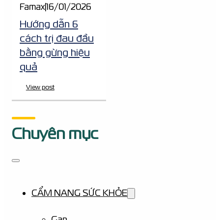
Famax
|
16/01/2026
Hướng dẫn 6
cách trị đau đầu
bằng gừng hiệu
quả
View post
Chuyên mục
CẨM NANG SỨC KHỎE
Gan