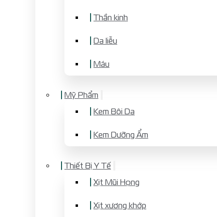
Thần kinh
Da liễu
Máu
Mỹ Phẩm
Kem Bôi Da
Kem Dưỡng Ẩm
Thiết Bị Y Tế
Xịt Mũi Họng
Xịt xương khớp