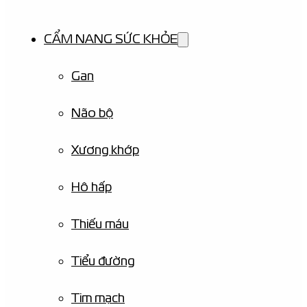
CẨM NANG SỨC KHỎE
Gan
Não bộ
Xương khớp
Hô hấp
Thiếu máu
Tiểu đường
Tim mạch