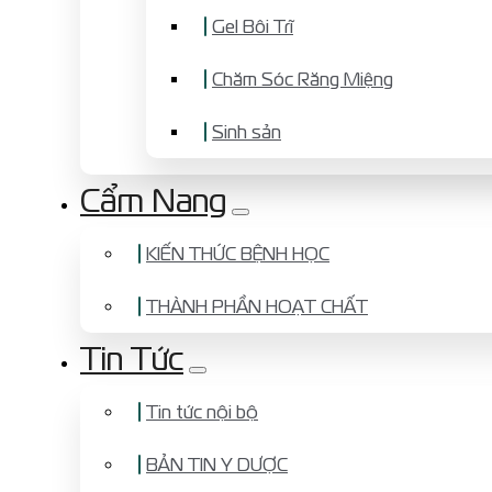
Gel Bôi Trĩ
Chăm Sóc Răng Miệng
Sinh sản
Cẩm Nang
KIẾN THỨC BỆNH HỌC
THÀNH PHẦN HOẠT CHẤT
Tin Tức
Tin tức nội bộ
BẢN TIN Y DƯỢC