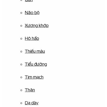
Não bộ
Xương khớp
Hô hấp
Thiếu máu
Tiểu đường
Tim mạch
Thận
Dạ dày