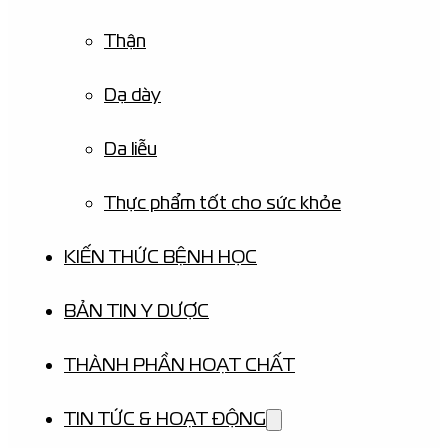
Thận
Dạ dày
Da liễu
Thực phẩm tốt cho sức khỏe
KIẾN THỨC BỆNH HỌC
BẢN TIN Y DƯỢC
THÀNH PHẦN HOẠT CHẤT
TIN TỨC & HOẠT ĐỘNG