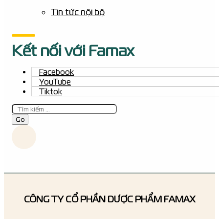
Tin tức nội bộ
Kết nối với Famax
Facebook
YouTube
Tiktok
Tìm
kiếm
Go
CÔNG TY CỔ PHẦN DƯỢC PHẨM FAMAX