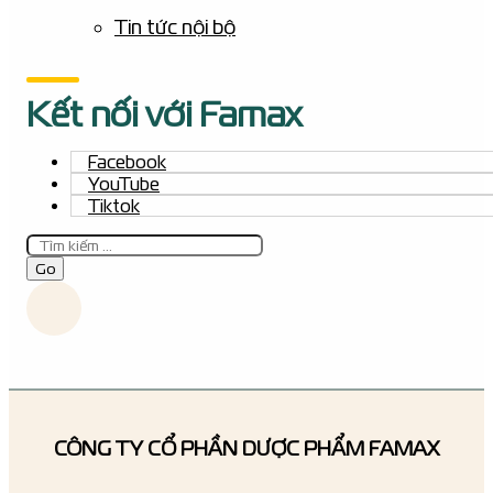
Tin tức nội bộ
Kết nối với Famax
Facebook
YouTube
Tiktok
Tìm
kiếm
Go
CÔNG TY CỔ PHẦN DƯỢC PHẨM FAMAX