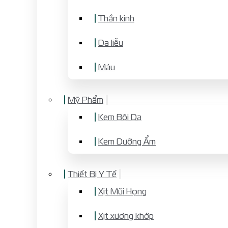
Thần kinh
Da liễu
Máu
Mỹ Phẩm
Kem Bôi Da
Kem Dưỡng Ẩm
Thiết Bị Y Tế
Xịt Mũi Họng
Xịt xương khớp