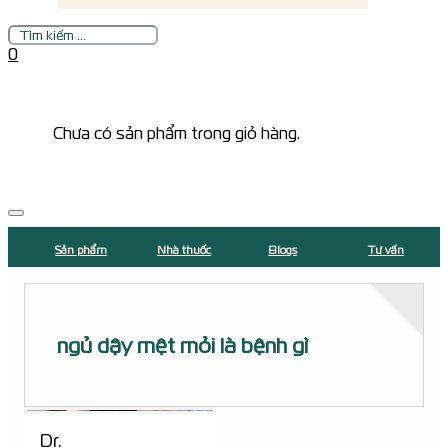
Tìm
kiếm
0
Chưa có sản phẩm trong giỏ hàng.
Sản phẩm
Nhà thuốc
Blogs
Tư vấn
ngủ dậy mệt mỏi là bệnh gì
Dr.