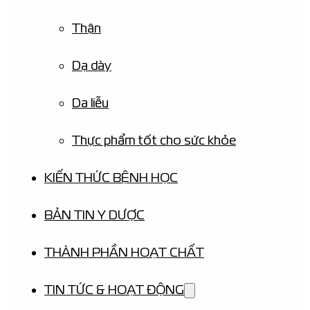
Thận
Dạ dày
Da liễu
Thực phẩm tốt cho sức khỏe
KIẾN THỨC BỆNH HỌC
BẢN TIN Y DƯỢC
THÀNH PHẦN HOẠT CHẤT
TIN TỨC & HOẠT ĐỘNG