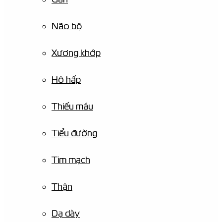
Não bộ
Xương khớp
Hô hấp
Thiếu máu
Tiểu đường
Tim mạch
Thận
Dạ dày