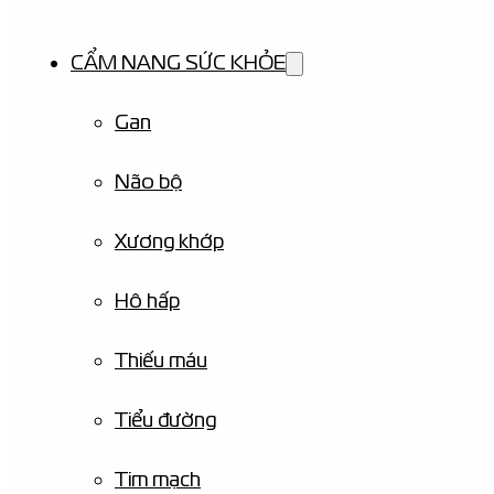
CẨM NANG SỨC KHỎE
Gan
Não bộ
Xương khớp
Hô hấp
Thiếu máu
Tiểu đường
Tim mạch