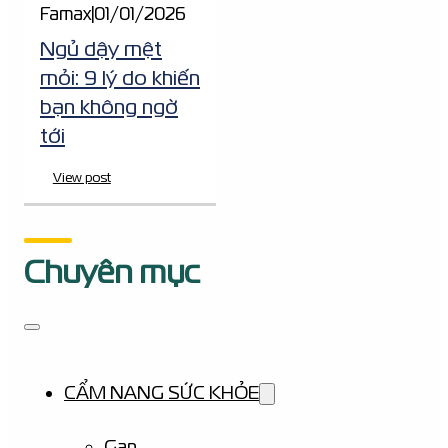
Famax
|
01/01/2026
Ngủ dậy mệt
mỏi: 9 lý do khiến
bạn không ngờ
tới
View post
Chuyên mục
CẨM NANG SỨC KHỎE
Gan