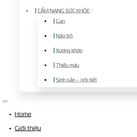
CẨM NANG SỨC KHỎE
Gan
Não bộ
Xương khớp
Thiếu máu
Sinh sản – nội tiết
Home
Giới thiệu