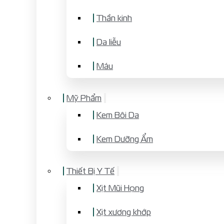
Thần kinh
Da liễu
Máu
Mỹ Phẩm
Kem Bôi Da
Kem Dưỡng Ẩm
Thiết Bị Y Tế
Xịt Mũi Họng
Xịt xương khớp