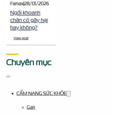
Famax
|
28/01/2026
Ngồi khoanh
chân có gây hại
hay không?
View post
Chuyên mục
CẨM NANG SỨC KHỎE
Gan