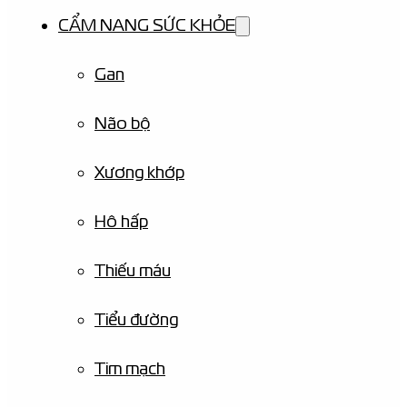
CẨM NANG SỨC KHỎE
Gan
Não bộ
Xương khớp
Hô hấp
Thiếu máu
Tiểu đường
Tim mạch