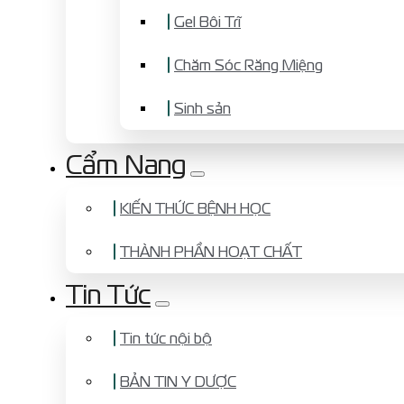
Gel Bôi Trĩ
Chăm Sóc Răng Miệng
Sinh sản
Cẩm Nang
KIẾN THỨC BỆNH HỌC
THÀNH PHẦN HOẠT CHẤT
Tin Tức
Tin tức nội bộ
BẢN TIN Y DƯỢC