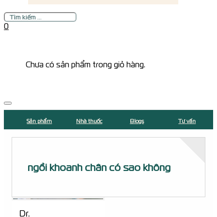
Tìm
kiếm
0
Chưa có sản phẩm trong giỏ hàng.
Sản phẩm
Nhà thuốc
Blogs
Tư vấn
ngồi khoanh chân có sao không
Dr.