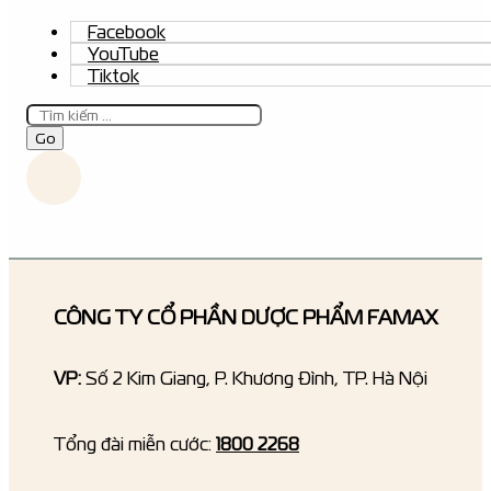
Facebook
YouTube
Tiktok
Tìm
kiếm
Go
CÔNG TY CỔ PHẦN DƯỢC PHẨM FAMAX
VP:
Số 2 Kim Giang, P. Khương Đình, TP. Hà Nội
Tổng đài miễn cước:
1800 2268