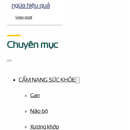
ngừa hiệu quả
View post
Chuyên mục
CẨM NANG SỨC KHỎE
Gan
Não bộ
Xương khớp