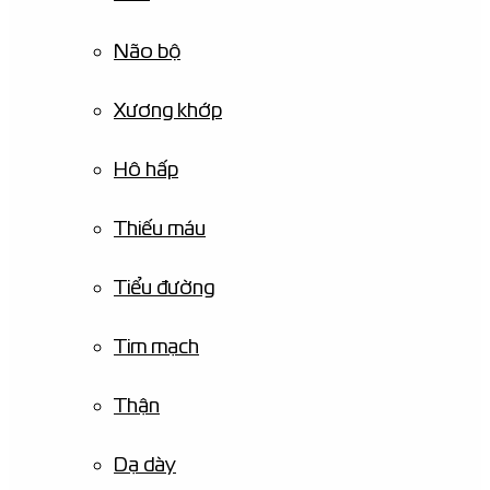
Não bộ
Xương khớp
Hô hấp
Thiếu máu
Tiểu đường
Tim mạch
Thận
Dạ dày