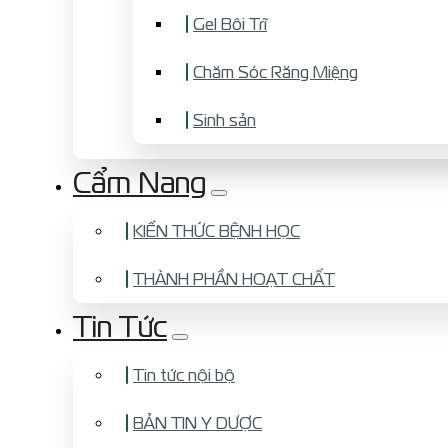
Gel Bôi Trĩ
Chăm Sóc Răng Miệng
Sinh sản
Cẩm Nang
KIẾN THỨC BỆNH HỌC
THÀNH PHẦN HOẠT CHẤT
Tin Tức
Tin tức nội bộ
BẢN TIN Y DƯỢC