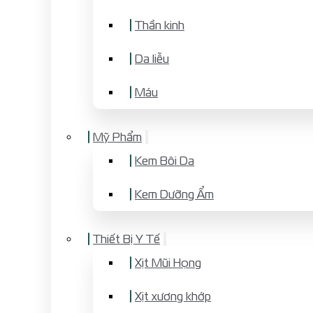
Thần kinh
Da liễu
Máu
Mỹ Phẩm
Kem Bôi Da
Kem Dưỡng Ẩm
Thiết Bị Y Tế
Xịt Mũi Họng
Xịt xương khớp