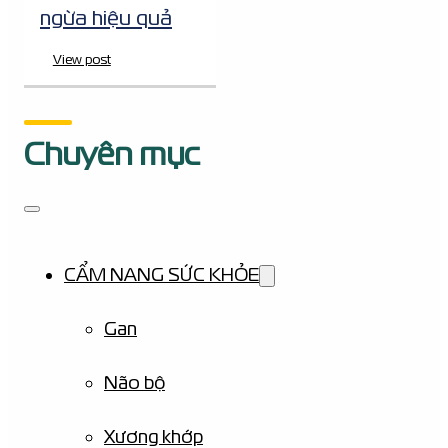
ngừa hiệu quả
View post
Chuyên mục
CẨM NANG SỨC KHỎE
Gan
Não bộ
Xương khớp