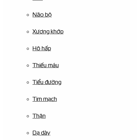
Não bộ
Xương khớp
Hô hấp
Thiếu máu
Tiểu đường
Tim mạch
Thận
Dạ dày