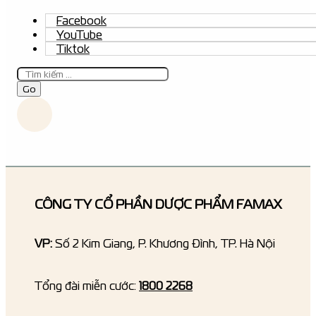
Facebook
YouTube
Tiktok
Tìm
kiếm
Go
CÔNG TY CỔ PHẦN DƯỢC PHẨM FAMAX
VP:
Số 2 Kim Giang, P. Khương Đình, TP. Hà Nội
Tổng đài miễn cước:
1800 2268