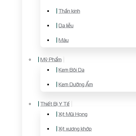
Thần kinh
Da liễu
Máu
Mỹ Phẩm
Kem Bôi Da
Kem Dưỡng Ẩm
Thiết Bị Y Tế
Xịt Mũi Họng
Xịt xương khớp