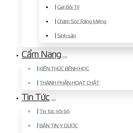
Gel Bôi Trĩ
Chăm Sóc Răng Miệng
Sinh sản
Cẩm Nang
KIẾN THỨC BỆNH HỌC
THÀNH PHẦN HOẠT CHẤT
Tin Tức
Tin tức nội bộ
BẢN TIN Y DƯỢC