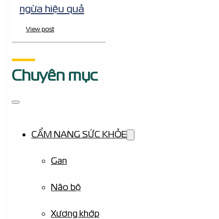
ngừa hiệu quả
View post
Chuyên mục
CẨM NANG SỨC KHỎE
Gan
Não bộ
Xương khớp