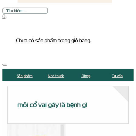
Tìm
kiếm
0
Chưa có sản phẩm trong giỏ hàng.
Sản phẩm
Nhà thuốc
Blogs
Tư vấn
mỏi cổ vai gáy là bệnh gì