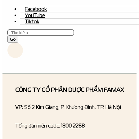
Facebook
YouTube
Tiktok
Tìm
kiếm
Go
CÔNG TY CỔ PHẦN DƯỢC PHẨM FAMAX
VP:
Số 2 Kim Giang, P. Khương Đình, TP. Hà Nội
Tổng đài miễn cước:
1800 2268