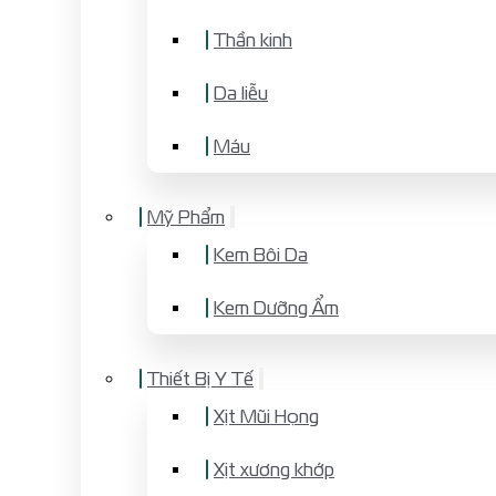
Thần kinh
Da liễu
Máu
Mỹ Phẩm
Kem Bôi Da
Kem Dưỡng Ẩm
Thiết Bị Y Tế
Xịt Mũi Họng
Xịt xương khớp