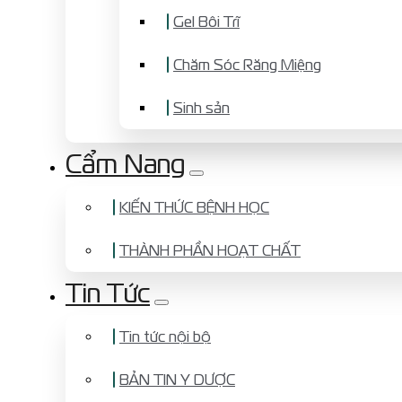
Gel Bôi Trĩ
Chăm Sóc Răng Miệng
Sinh sản
Cẩm Nang
KIẾN THỨC BỆNH HỌC
THÀNH PHẦN HOẠT CHẤT
Tin Tức
Tin tức nội bộ
BẢN TIN Y DƯỢC