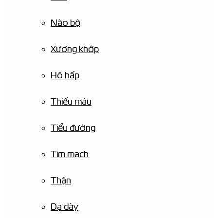
Não bộ
Xương khớp
Hô hấp
Thiếu máu
Tiểu đường
Tim mạch
Thận
Dạ dày