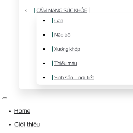
CẨM NANG SỨC KHỎE
Gan
Não bộ
Xương khớp
Thiếu máu
Sinh sản – nội tiết
Home
Giới thiệu