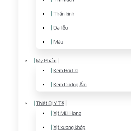
Thần kinh
Da liễu
Máu
Mỹ Phẩm
Kem Bôi Da
Kem Dưỡng Ẩm
Thiết Bị Y Tế
Xịt Mũi Họng
Xịt xương khớp