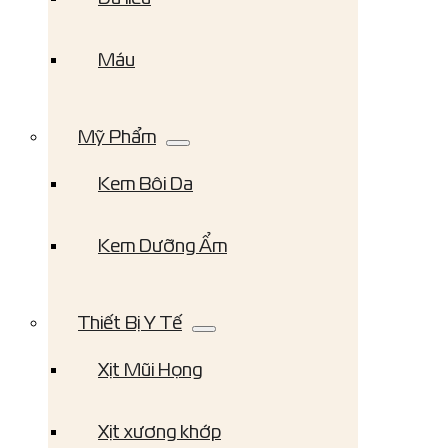
Máu
Mỹ Phẩm
Kem Bôi Da
Kem Dưỡng Ẩm
Thiết Bị Y Tế
Xịt Mũi Họng
Xịt xương khớp