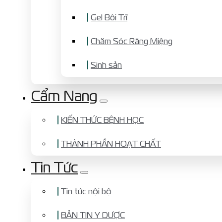
Gel Bôi Trĩ
Chăm Sóc Răng Miệng
Sinh sản
Cẩm Nang
KIẾN THỨC BỆNH HỌC
THÀNH PHẦN HOẠT CHẤT
Tin Tức
Tin tức nội bộ
BẢN TIN Y DƯỢC