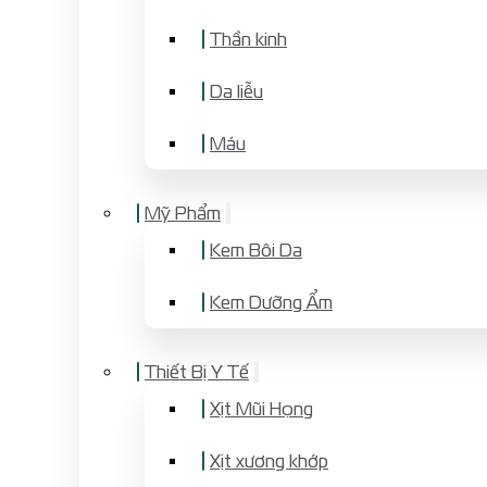
Thần kinh
Da liễu
Máu
Mỹ Phẩm
Kem Bôi Da
Kem Dưỡng Ẩm
Thiết Bị Y Tế
Xịt Mũi Họng
Xịt xương khớp