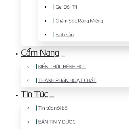
Gel Bôi Trĩ
Chăm Sóc Răng Miệng
Sinh sản
Cẩm Nang
KIẾN THỨC BỆNH HỌC
THÀNH PHẦN HOẠT CHẤT
Tin Tức
Tin tức nội bộ
BẢN TIN Y DƯỢC