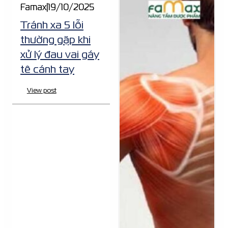
Famax
|
19/10/2025
Tránh xa 5 lỗi
thường gặp khi
xử lý đau vai gáy
tê cánh tay
View post