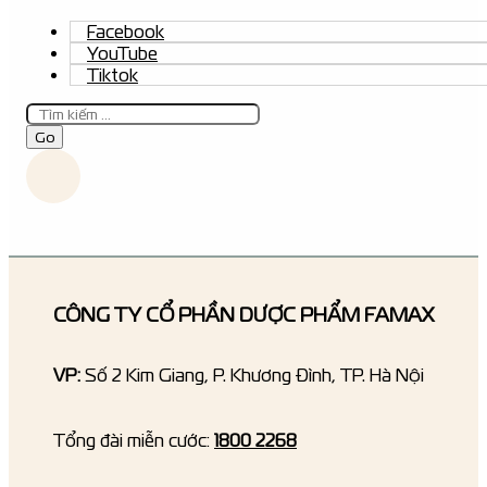
Facebook
YouTube
Tiktok
Tìm
kiếm
Go
CÔNG TY CỔ PHẦN DƯỢC PHẨM FAMAX
VP:
Số 2 Kim Giang, P. Khương Đình, TP. Hà Nội
Tổng đài miễn cước:
1800 2268