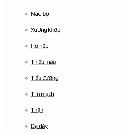
Não bộ
Xương khớp
Hô hấp
Thiếu máu
Tiểu đường
Tim mạch
Thận
Dạ dày