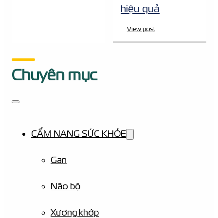
hiệu quả
View post
Chuyên mục
CẨM NANG SỨC KHỎE
Gan
Não bộ
Xương khớp