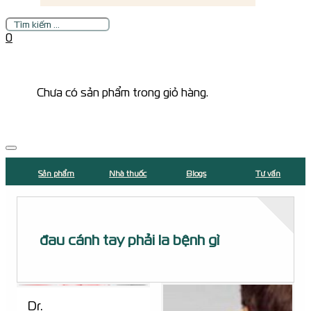
Tìm
kiếm
0
Chưa có sản phẩm trong giỏ hàng.
Sản phẩm
Nhà thuốc
Blogs
Tư vấn
đau cánh tay phải la bệnh gì
Dr.