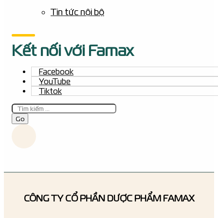
Tin tức nội bộ
Kết nối với Famax
Facebook
YouTube
Tiktok
Tìm
kiếm
Go
CÔNG TY CỔ PHẦN DƯỢC PHẨM FAMAX