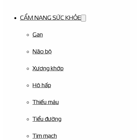
CẨM NANG SỨC KHỎE
Gan
Não bộ
Xương khớp
Hô hấp
Thiếu máu
Tiểu đường
Tim mạch