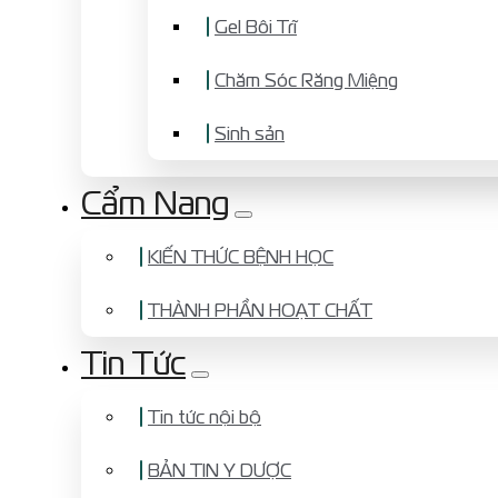
Gel Bôi Trĩ
Chăm Sóc Răng Miệng
Sinh sản
Cẩm Nang
KIẾN THỨC BỆNH HỌC
THÀNH PHẦN HOẠT CHẤT
Tin Tức
Tin tức nội bộ
BẢN TIN Y DƯỢC