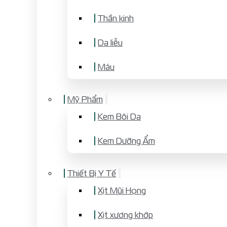
Thần kinh
Da liễu
Máu
Mỹ Phẩm
Kem Bôi Da
Kem Dưỡng Ẩm
Thiết Bị Y Tế
Xịt Mũi Họng
Xịt xương khớp