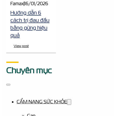
Famax
|
16/01/2026
Hướng dẫn 6
cách trị đau đầu
bằng gừng hiệu
quả
View post
Chuyên mục
CẨM NANG SỨC KHỎE
Gan