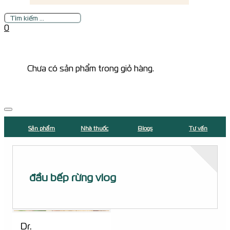
Tìm
kiếm
0
Chưa có sản phẩm trong giỏ hàng.
Sản phẩm
Nhà thuốc
Blogs
Tư vấn
đầu bếp rừng vlog
Dr.