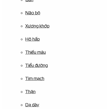
Não bộ
Xương khớp
Hô hấp
Thiếu máu
Tiểu đường
Tim mạch
Thận
Dạ dày