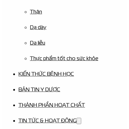
Thận
Dạ dày
Da liễu
Thực phẩm tốt cho sức khỏe
KIẾN THỨC BỆNH HỌC
BẢN TIN Y DƯỢC
THÀNH PHẦN HOẠT CHẤT
TIN TỨC & HOẠT ĐỘNG