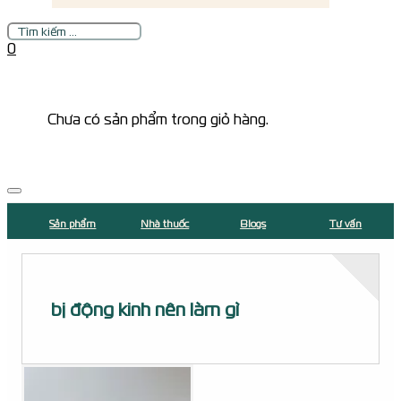
Tìm
kiếm
0
Chưa có sản phẩm trong giỏ hàng.
Sản phẩm
Nhà thuốc
Blogs
Tư vấn
bị động kinh nên làm gì