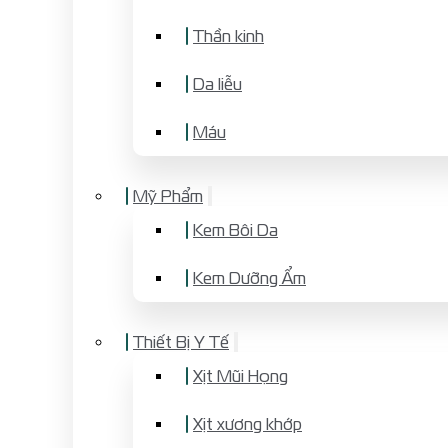
Thần kinh
Da liễu
Máu
Mỹ Phẩm
Kem Bôi Da
Kem Dưỡng Ẩm
Thiết Bị Y Tế
Xịt Mũi Họng
Xịt xương khớp