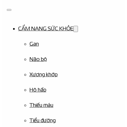
CẨM NANG SỨC KHỎE
Gan
Não bộ
Xương khớp
Hô hấp
Thiếu máu
Tiểu đường