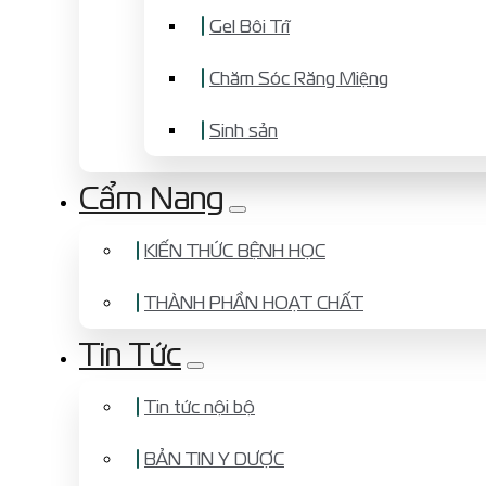
Gel Bôi Trĩ
Chăm Sóc Răng Miệng
Sinh sản
Cẩm Nang
KIẾN THỨC BỆNH HỌC
THÀNH PHẦN HOẠT CHẤT
Tin Tức
Tin tức nội bộ
BẢN TIN Y DƯỢC