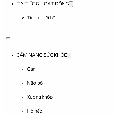
TIN TỨC & HOẠT ĐỘNG
Tin tức nội bộ
CẨM NANG SỨC KHỎE
Gan
Não bộ
Xương khớp
Hô hấp