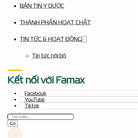
BẢN TIN Y DƯỢC
THÀNH PHẦN HOẠT CHẤT
TIN TỨC & HOẠT ĐỘNG
Tin tức nội bộ
Kết nối với Famax
Facebook
YouTube
Tiktok
Tìm
kiếm
Go