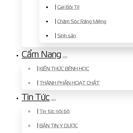
Gel Bôi Trĩ
Chăm Sóc Răng Miệng
Sinh sản
Cẩm Nang
KIẾN THỨC BỆNH HỌC
THÀNH PHẦN HOẠT CHẤT
Tin Tức
Tin tức nội bộ
BẢN TIN Y DƯỢC