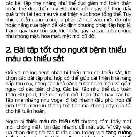
các bài tập nhẹ nhàng như thể dục giảm mở toàn thân
hoặc thể dục thẩm mỹ 30 phút mỗi ngày để thúc đẩy
quá trình tái tạo máu và cải thiện sức khỏe tổng thể. Tuy
nhiên, điều quan trọng là phải căn cứ vào mức độ nhẹ
hoặc nặng của bệnh để xác định phương pháp tập hợp lý,
tránh gây hao tổn sức lực hoặc gây ra các triệu chứng
như chóng mặt, hoa mắt, mệt mỏi dữ dội.
2. Bài tập tốt cho người bệnh thiếu
máu do thiếu sắt
Đối với những bệnh nhân bị thiếu máu do thiếu sắt, lựa
chọn các bài tập phù hợp có thể giúp cải thiện khả năng
hấp thụ oxy, nâng cao khả năng tuần hoàn máu và giảm
nguy cơ các biến chứng. Các bài tập như thể dục toàn
thân 30 phút, thể dục giảm mở toàn thân hay các bài
tập nhẹ nhàng như yoga, đi bộ nhanh đều phù hợp để
kích thích máu lưu thông tốt hơn mà không gây quá tải
cho hệ tuần hoàn.
Người bị
thiếu máu do thiếu sắt
thường cảm thấy mệt
mỏi, chóng mặt, tim đập nhanh, dễ mất sức. Vì vậy việc
lựa chọn đúng bài tập là rất quan trọng: vừa
tăng cường