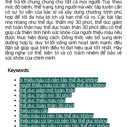
thể trả lời chung chung cho tất cả mọi người. Tuỳ theo
mức độ bệnh, thể trạng từng người mà việc tập luyện cần
có sự tư vấn của bác sĩ và xây dựng chương trình phù
hợp để tối đa hóa lợi ích và hạn chế rủi ro. Các bài tập
nhẹ nhàng như thể dục thẩm mỹ 30 phút, thể dục giảm
mở toàn thân hay thể dục toàn thân 30 phút đều có thể
giúp cải thiện tình hình sức khỏe của người thiếu máu nếu
được thực hiện đúng cách. Đồng thời, việc bổ sung dinh
dưỡng hợp lý, duy trì lối sống sinh hoạt lành mạnh, đều
đặn sẽ giúp quá trình điều trị đạt hiệu quả tốt nhất. Hãy
lắng nghe cơ thể, kiên trì và có trách nhiệm để bảo vệ
sức khỏe của chính mình.
Keywords:
bị thiếu máu có nên tập thể dục không
người thiếu máu có nên tập thể dục không
thể dục giảm mở toàn thân
thể dục thẩm mỹ 30 phút
thể dục thiếu máu não
thể dục toàn thân 30 phút
thiếu máu cấp
thiếu máu có nên tập thể dục không
thiếu máu cơ tim có nên tập thể dục không
thiếu máu lên não có nên tập thể dục không