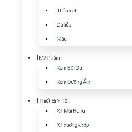
Thần kinh
Da liễu
Máu
Mỹ Phẩm
Kem Bôi Da
Kem Dưỡng Ẩm
Thiết Bị Y Tế
Xịt Mũi Họng
Xịt xương khớp