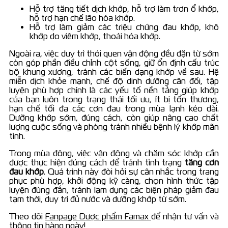
Hỗ trợ tăng tiết dịch khớp, hỗ trợ làm trơn ổ khớp,
hỗ trợ hạn chế lão hóa khớp.
Hỗ trợ làm giảm các triệu chứng đau khớp, khô
khớp do viêm khớp, thoái hóa khớp.
Ngoài ra, việc duy trì thói quen vận động đều đặn từ sớm
còn góp phần điều chỉnh cột sống, giữ ổn định cấu trúc
bộ khung xương, tránh các biến dạng khớp về sau. Hệ
miễn dịch khỏe mạnh, chế độ dinh dưỡng cân đối, tập
luyện phù hợp chính là các yếu tố nền tảng giúp khớp
của bạn luôn trong trạng thái tối ưu, ít bị tổn thương,
hạn chế tối đa các cơn đau trong mùa lạnh kéo dài.
Dưỡng khớp sớm, đúng cách, còn giúp nâng cao chất
lượng cuộc sống và phòng tránh nhiều bệnh lý khớp mãn
tính.
Trong mùa đông, việc vận động và chăm sóc khớp cần
được thực hiện đúng cách để tránh tình trạng
tăng cơn
đau khớp
. Quá trình này đòi hỏi sự cân nhắc trong trang
phục phù hợp, khởi động kỹ càng, chọn hình thức tập
luyện đúng đắn, tránh lạm dụng các biện pháp giảm đau
tạm thời, duy trì đủ nước và dưỡng khớp từ sớm.
Theo dõi
Fanpage Dược phẩm Famax
để nhận tư vấn và
thông tin hàng ngày!