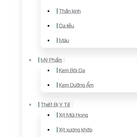
Thần kinh
Da liễu
Máu
Mỹ Phẩm
Kem Bôi Da
Kem Dưỡng Ẩm
Thiết Bị Y Tế
Xịt Mũi Họng
Xịt xương khớp