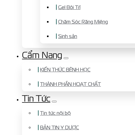
Gel Bôi Trĩ
Chăm Sóc Răng Miệng
Sinh sản
Cẩm Nang
KIẾN THỨC BỆNH HỌC
THÀNH PHẦN HOẠT CHẤT
Tin Tức
Tin tức nội bộ
BẢN TIN Y DƯỢC