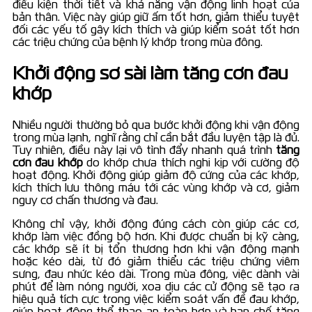
điều kiện thời tiết và khả năng vận động linh hoạt của
bản thân. Việc này giúp giữ ấm tốt hơn, giảm thiểu tuyệt
đối các yếu tố gây kích thích và giúp kiểm soát tốt hơn
các triệu chứng của bệnh lý khớp trong mùa đông.
Khởi động sơ sài làm tăng cơn đau
khớp
Nhiều người thường bỏ qua bước khởi động khi vận động
trong mùa lạnh, nghĩ rằng chỉ cần bắt đầu luyện tập là đủ.
Tuy nhiên, điều này lại vô tình đẩy nhanh quá trình
tăng
cơn đau khớp
do khớp chưa thích nghi kịp với cường độ
hoạt động. Khởi động giúp giảm độ cứng của các khớp,
kích thích lưu thông máu tới các vùng khớp và cơ, giảm
nguy cơ chấn thương và đau.
Không chỉ vậy, khởi động đúng cách còn giúp các cơ,
khớp làm việc đồng bộ hơn. Khi được chuẩn bị kỹ càng,
các khớp sẽ ít bị tổn thương hơn khi vận động mạnh
hoặc kéo dài, từ đó giảm thiểu các triệu chứng viêm
sưng, đau nhức kéo dài. Trong mùa đông, việc dành vài
phút để làm nóng người, xoa dịu các cử động sẽ tạo ra
hiệu quả tích cực trong việc kiểm soát vấn đề đau khớp,
giúp hoạt động thể thao an toàn hơn và hạn chế tăng