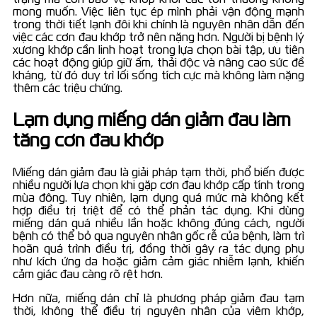
mong muốn. Việc liên tục ép mình phải vận động mạnh
trong thời tiết lạnh đôi khi chính là nguyên nhân dẫn đến
việc các cơn đau khớp trở nên nặng hơn. Người bị bệnh lý
xương khớp cần linh hoạt trong lựa chọn bài tập, ưu tiên
các hoạt động giúp giữ ấm, thải độc và nâng cao sức đề
kháng, từ đó duy trì lối sống tích cực mà không làm nặng
thêm các triệu chứng.
Lạm dụng miếng dán giảm đau làm
tăng cơn đau khớp
Miếng dán giảm đau là giải pháp tạm thời, phổ biến được
nhiều người lựa chọn khi gặp cơn đau khớp cấp tính trong
mùa đông. Tuy nhiên, lạm dụng quá mức mà không kết
hợp điều trị triệt để có thể phản tác dụng. Khi dùng
miếng dán quá nhiều lần hoặc không đúng cách, người
bệnh có thể bỏ qua nguyên nhân gốc rễ của bệnh, làm trì
hoãn quá trình điều trị, đồng thời gây ra tác dụng phụ
như kích ứng da hoặc giảm cảm giác nhiễm lạnh, khiến
cảm giác đau càng rõ rệt hơn.
Hơn nữa, miếng dán chỉ là phương pháp giảm đau tạm
thời, không thể điều trị nguyên nhân của viêm khớp,