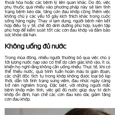
thoái hóa hoặc các bệnh lý liên quan khác. Do đó, việc
phụ thuộc quá nhiều vào phương pháp này sẽ làm tình
trạng bệnh kéo dài, tăng cơn đau khớp cộng thêm việc
không chú ý các yếu tố gây kích thích khác trong cuộc
sống hàng ngày. Thay vì lạm dụng, người bệnh nên kết
hợp điều trị y tế, chế độ dinh dưỡng phù hợp, luyện tập
phù hợp để kiểm soát tốt các cơn đau khớp và đảm bảo
sức khỏe dài hạn.
Không uống đủ nước
Trong mùa đông, nhiều người thường bỏ qua việc chú ý
tới lượng nước nạp vào cơ thể do cảm giác khô ráo, ít oi,
khiến họ nghĩ rằng không cần uống nhiều. Thực tế, khi cơ
thể thiếu nước, quá trình tuần hoàn máu bị gián đoạn,
các chất độc tích tụ trong khớp không được loại bỏ kịp
thời, dẫn tới tình trạng sưng viêm, đau nhức ngày càng
trở nên nghiêm trọng. Đặc biệt, với những người mắc
bệnh khớp mãn tính, việc giữ đủ nước giúp duy trì dịch
khớp ổn định, hạn chế các cơn đau kéo dài, giảm tăng
cơn đau khớp.