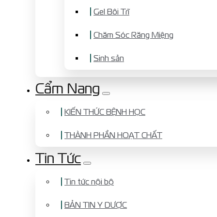
Gel Bôi Trĩ
Chăm Sóc Răng Miệng
Sinh sản
Cẩm Nang
KIẾN THỨC BỆNH HỌC
THÀNH PHẦN HOẠT CHẤT
Tin Tức
Tin tức nội bộ
BẢN TIN Y DƯỢC