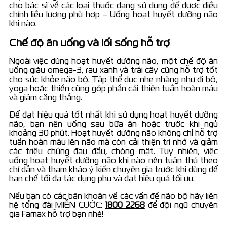
cho bác sĩ về các loại thuốc đang sử dụng để được điều
chỉnh liều lượng phù hợp – Uống hoạt huyết dưỡng não
khi nào.
Chế độ ăn uống và lối sống hỗ trợ
Ngoài việc dùng hoạt huyết dưỡng não, một chế độ ăn
uống giàu omega-3, rau xanh và trái cây cũng hỗ trợ tốt
cho sức khỏe não bộ. Tập thể dục nhẹ nhàng như đi bộ,
yoga hoặc thiền cũng góp phần cải thiện tuần hoàn máu
và giảm căng thẳng.
Để đạt hiệu quả tốt nhất khi sử dụng hoạt huyết dưỡng
não, bạn nên uống sau bữa ăn hoặc trước khi ngủ
khoảng 30 phút. Hoạt huyết dưỡng não không chỉ hỗ trợ
tuần hoàn máu lên não mà còn cải thiện trí nhớ và giảm
các triệu chứng đau đầu, chóng mặt. Tuy nhiên, việc
uống hoạt huyết dưỡng não khi nào nên tuân thủ theo
chỉ dẫn và tham khảo ý kiến chuyên gia trước khi dùng để
hạn chế tối đa tác dụng phụ và đạt hiệu quả tối ưu.
Nếu bạn có các băn khoăn về các vấn đề não bộ hãy liên
hệ tổng đài MIỄN CƯỚC:
1800 2268
để đội ngũ chuyên
gia Famax hỗ trợ bạn nhé!