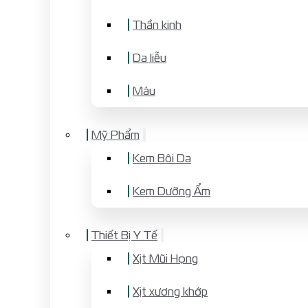
Thần kinh
Da liễu
Máu
Mỹ Phẩm
Kem Bôi Da
Kem Dưỡng Ẩm
Thiết Bị Y Tế
Xịt Mũi Họng
Xịt xương khớp