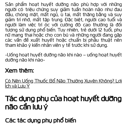
Sản phẩm hoạt huyết dưỡng não phù hợp với những
người có triệu chứng suy giảm tuần hoàn não như đau
đầu, chóng mặt, mất ngủ, ù tai, mất thăng bằng và suy
giảm trí nhớ, mất tập trung. Đặc biệt, người cao tuổi và
người làm việc trí óc với cường độ cao thường là đối
tượng sử dụng phổ biến. Tuy nhiên, trẻ dưới 12 tuổi, phụ
nữ mang thai hoặc cho con bú và những người đang gặp
các vấn đề xuất huyết hoặc chuẩn bị phẫu thuật nên
tham khảo ý kiến nhân viên y tế trước khi sử dụng.
-Uống hoạt huyết dưỡng não khi nào – uống hoạt huyết
dưỡng não khi nào-
Xem thêm:
Có Nên Uống Thuốc Bổ Não Thường Xuyên Không? Lợi
Ích và Lưu Ý
Tác dụng phụ của hoạt huyết dưỡng
não cần lưu ý
Các tác dụng phụ phổ biến