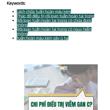
Keywords:
cách chữa tuần hoàn máu kém
Phác đồ điều trị rối loạn tuần hoàn tai trong
Rối loạn tuần hoàn tai trong có chứa được
không
Rối loạn tuần hoàn tai trong có nguy hiểm
không
tuần hoàn máu kém gây ù tai