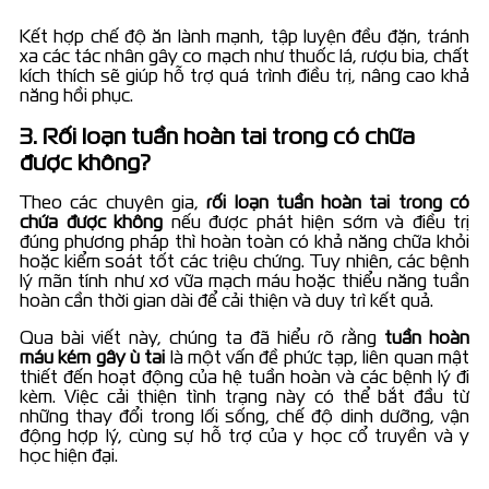
Kết hợp chế độ ăn lành mạnh, tập luyện đều đặn, tránh
xa các tác nhân gây co mạch như thuốc lá, rượu bia, chất
kích thích sẽ giúp hỗ trợ quá trình điều trị, nâng cao khả
năng hồi phục.
3. Rối loạn tuần hoàn tai trong có chữa
được không?
Theo các chuyên gia,
rối loạn tuần hoàn tai trong có
chứa được không
nếu được phát hiện sớm và điều trị
đúng phương pháp thì hoàn toàn có khả năng chữa khỏi
hoặc kiểm soát tốt các triệu chứng. Tuy nhiên, các bệnh
lý mãn tính như xơ vữa mạch máu hoặc thiểu năng tuần
hoàn cần thời gian dài để cải thiện và duy trì kết quả.
Qua bài viết này, chúng ta đã hiểu rõ rằng
tuần hoàn
máu kém gây ù tai
là một vấn đề phức tạp, liên quan mật
thiết đến hoạt động của hệ tuần hoàn và các bệnh lý đi
kèm. Việc cải thiện tình trạng này có thể bắt đầu từ
những thay đổi trong lối sống, chế độ dinh dưỡng, vận
động hợp lý, cùng sự hỗ trợ của y học cổ truyền và y
học hiện đại.