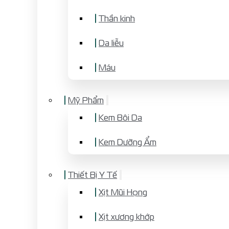
Thần kinh
Da liễu
Máu
Mỹ Phẩm
Kem Bôi Da
Kem Dưỡng Ẩm
Thiết Bị Y Tế
Xịt Mũi Họng
Xịt xương khớp