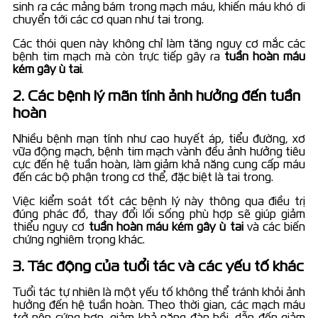
sinh ra các mảng bám trong mạch máu, khiến máu khó di
chuyển tới các cơ quan như tai trong.
Các thói quen này không chỉ làm tăng nguy cơ mắc các
bệnh tim mạch mà còn trực tiếp gây ra
tuần hoàn máu
kém gây ù tai
.
2. Các bệnh lý mãn tính ảnh hưởng đến tuần
hoàn
Nhiều bệnh mạn tính như cao huyết áp, tiểu đường, xơ
vữa động mạch, bệnh tim mạch vành đều ảnh hưởng tiêu
cực đến hệ tuần hoàn, làm giảm khả năng cung cấp máu
đến các bộ phận trong cơ thể, đặc biệt là tai trong.
Việc kiểm soát tốt các bệnh lý này thông qua điều trị
đúng phác đồ, thay đổi lối sống phù hợp sẽ giúp giảm
thiểu nguy cơ
tuần hoàn máu kém gây ù tai
và các biến
chứng nghiêm trọng khác.
3. Tác động của tuổi tác và các yếu tố khác
Tuổi tác tự nhiên là một yếu tố không thể tránh khỏi ảnh
hưởng đến hệ tuần hoàn. Theo thời gian, các mạch máu
trở nên cứng hơn, giảm khả năng đàn hồi, dẫn đến giảm