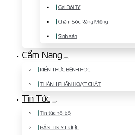
Gel Bôi Trĩ
Chăm Sóc Răng Miệng
Sinh sản
Cẩm Nang
KIẾN THỨC BỆNH HỌC
THÀNH PHẦN HOẠT CHẤT
Tin Tức
Tin tức nội bộ
BẢN TIN Y DƯỢC