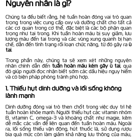
Nguyên nhân là gì?
Chúng ta đều biết rằng, hệ tuần hoàn đóng vai trò quan
trọng trong việc cung cấp oxy và dưỡng chất cho tất cả
các cơ quan trong cơ thể, đặc biệt là các bộ phận quan
trọng như tai trong. Khi tuần hoàn máu bị suy giảm, lưu
lượng máu đến tai trong và các vùng xung quanh bị hạn
chế, dẫn đến tình trạng rối loạn chức năng, từ đó gây ra
ù
tai
.
Trong phần này, chúng ta sẽ xem xét những nguyên
nhân chính dẫn đến
tuần hoàn máu kém gây ù tai
, qua
đó giúp người đọc nhận biết sớm các dấu hiệu nguy hiểm
và có biện pháp phòng tránh phù hợp.
1. Thiếu hụt dinh dưỡng và lối sống không
lành mạnh
Dinh dưỡng đóng vai trò then chốt trong việc duy trì hệ
tuần hoàn khỏe mạnh. Người thiếu hụt các vitamin nhóm
B, vitamin C, omega-3 và khoáng chất như magie, kẽm
dễ mắc các vấn đề liên quan đến tuần hoàn máu. Ngoài
ra, lối sống thiếu vận động, hút thuốc lá, sử dụng rượu
bia quá mức còn làm giảm khả năng lưu thông của máu,