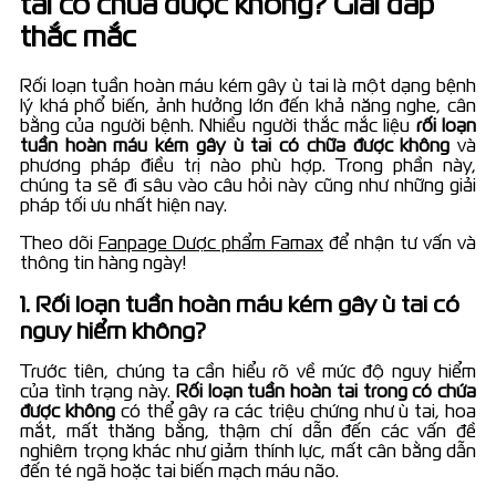
tai có chữa được không? Giải đáp
thắc mắc
Rối loạn tuần hoàn máu kém gây ù tai là một dạng bệnh
lý khá phổ biến, ảnh hưởng lớn đến khả năng nghe, cân
bằng của người bệnh. Nhiều người thắc mắc liệu
rối loạn
tuần hoàn máu kém gây ù tai có chữa được không
và
phương pháp điều trị nào phù hợp. Trong phần này,
chúng ta sẽ đi sâu vào câu hỏi này cũng như những giải
pháp tối ưu nhất hiện nay.
Theo dõi
Fanpage Dược phẩm Famax
để nhận tư vấn và
thông tin hàng ngày!
1. Rối loạn tuần hoàn máu kém gây ù tai có
nguy hiểm không?
Trước tiên, chúng ta cần hiểu rõ về mức độ nguy hiểm
của tình trạng này.
Rối loạn tuần hoàn tai trong có chứa
được không
có thể gây ra các triệu chứng như ù tai, hoa
mắt, mất thăng bằng, thậm chí dẫn đến các vấn đề
nghiêm trọng khác như giảm thính lực, mất cân bằng dẫn
đến té ngã hoặc tai biến mạch máu não.