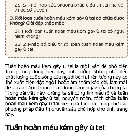
2.5. 5. Phối hợp các phương pháp điều trị tại nhà với
y học cổ truyền
3. Rối loạn tuần hoàn máu kém gây ù tai có chữa được
không? Giải đáp thắc mắc
3.1. 1. Rối loạn tuần hoàn máu kém gây ù tai có nguy
hiểm không?
3.2. 2. Phác đồ điều trị rối loạn tuần hoàn máu kém
gây ù tai
3.3. 3. Rối loạn tuần hoàn tai trong có chữa được
không?
Tuần hoàn máu kém gây ù tai là một vấn đề phổ biến
trong cộng đồng hiện nay, ảnh hưởng không nhỏ đến
chất lượng cuộc sống của người bệnh. Hiện tượng này có
thể xuất hiện đột ngột hoặc âm thầm kéo dài, làm mất
đi sự cân bằng trong hoạt động hàng ngày của chúng ta.
Trong bài viết này, chúng ta sẽ cùng tìm hiểu rõ về
tuần
hoàn máu kém gây ù tai
, nguyên nhân, cách
chữa tuần
hoàn máu kém gây ù tai
hiệu quả tại nhà, cũng như các
phương pháp điều trị chuyên sâu phù hợp cho tình trạng
này.
Tuần hoàn máu kém gây ù tai: