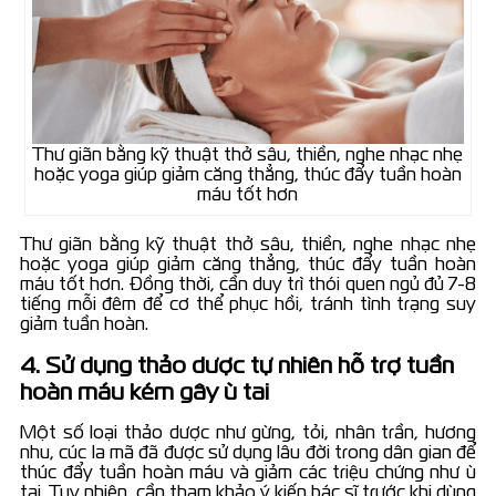
Thư giãn bằng kỹ thuật thở sâu, thiền, nghe nhạc nhẹ
hoặc yoga giúp giảm căng thẳng, thúc đẩy tuần hoàn
máu tốt hơn
Thư giãn bằng kỹ thuật thở sâu, thiền, nghe nhạc nhẹ
hoặc yoga giúp giảm căng thẳng, thúc đẩy tuần hoàn
máu tốt hơn. Đồng thời, cần duy trì thói quen ngủ đủ 7-8
tiếng mỗi đêm để cơ thể phục hồi, tránh tình trạng suy
giảm tuần hoàn.
4. Sử dụng thảo dược tự nhiên hỗ trợ tuần
hoàn máu kém gây ù tai
Một số loại thảo dược như gừng, tỏi, nhân trần, hương
nhu, cúc la mã đã được sử dụng lâu đời trong dân gian để
thúc đẩy tuần hoàn máu và giảm các triệu chứng như ù
tai. Tuy nhiên, cần tham khảo ý kiến bác sĩ trước khi dùng