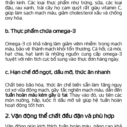
thần kinh. Các loại thực phẩm như trứng, sữa, các loại
đậu, rau xanh, trái cây họ cam quýt rất giàu vitamin C,
giúp làm sạch mạch máu, giảm cholesterol xấu và chống
oxy hóa.
b. Thực phẩm chứa omega-3
Omega-3 có khả năng làm giảm viêm nhiễm trong mạch
máu, bảo vệ thành mạch khỏi tổn thương. Cá hồi, cá mòi,
hạt chia, hạt lanh là những nguồn cung cấp omega-3
tuyệt vời nên tích cực bổ sung vào thực đơn hàng ngày.
c. Hạn chế đồ ngọt, dầu mỡ, thức ăn nhanh
Chất béo bão hòa, thức ăn chế biến sẵn làm tăng nguy
cơ xơ vữa động mạch, gây tắc nghẽn mạch máu, dẫn đến
tuần hoàn máu kém gây ù tai
. Thay vào đó, ưu tiên các
món nướng, hấp, luộc ít dầu mỡ sẽ giúp hệ tuần hoàn
hoạt động tốt hơn.
2. Vận động thể chất đều đặn và phù hợp
Vận động giúp kích thích tuần hoàn máu, nâng cao khả