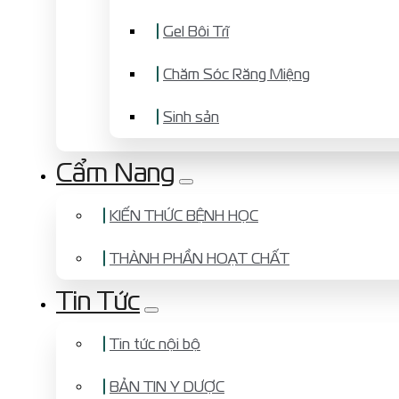
Gel Bôi Trĩ
Chăm Sóc Răng Miệng
Sinh sản
Cẩm Nang
KIẾN THỨC BỆNH HỌC
THÀNH PHẦN HOẠT CHẤT
Tin Tức
Tin tức nội bộ
BẢN TIN Y DƯỢC