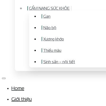
CẨM NANG SỨC KHỎE
Gan
Não bộ
Xương khớp
Thiếu máu
Sinh sản – nội tiết
Home
Giới thiệu