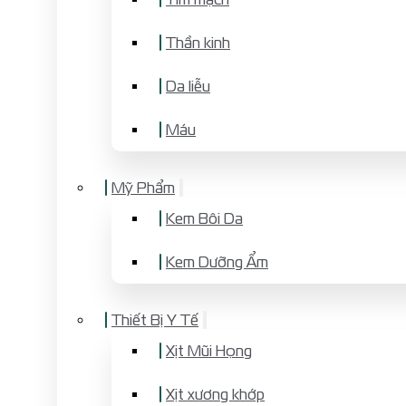
Thần kinh
Da liễu
Máu
Mỹ Phẩm
Kem Bôi Da
Kem Dưỡng Ẩm
Thiết Bị Y Tế
Xịt Mũi Họng
Xịt xương khớp