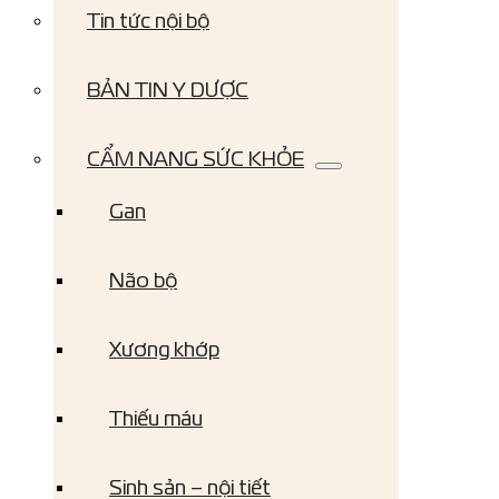
Tin tức nội bộ
BẢN TIN Y DƯỢC
CẨM NANG SỨC KHỎE
Gan
Não bộ
Xương khớp
Thiếu máu
Sinh sản – nội tiết