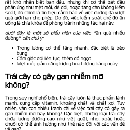
rất khó nhận biết ban đầu, nhưng khi cơ thể bắt đầu
phản ứng như mệt mỏi, dễ đói, hoặc tăng cân không kiểm
soát, đó chính là tín hiệu cảnh báo về việc đường đã vượt
quá giới hạn cho phép. Do đó, việc kiểm soát chế độ ăn
uống là chìa khóa để phòng tránh những tác hại này.
dưới đây là một số biểu hiện của việc *
ăn quá nhiều
đường*
cần chú ý:
Trọng lượng cơ thể tăng nhanh, đặc biệt là béo
bụng
Cảm giác đói liên tục, thèm đồ ngọt
Mệt mỏi, giảm năng lượng hoạt động hàng ngày
Trái cây có gây gan nhiễm mỡ
không?
Trong suy nghĩ phổ biến, trái cây luôn là thực phẩm lành
mạnh, cung cấp vitamin, khoáng chất và chất xơ. Tuy
nhiên, vẫn còn nhiều tranh cãi về việc trái cây có gây ra
gan nhiễm mỡ hay không? Đặc biệt, những loại trái cây
chứa lượng đường cao như việt quất, nho, xoài, hoặc
chuối có thể ảnh hưởng như thế nào đối với các vấn đề
về gan?