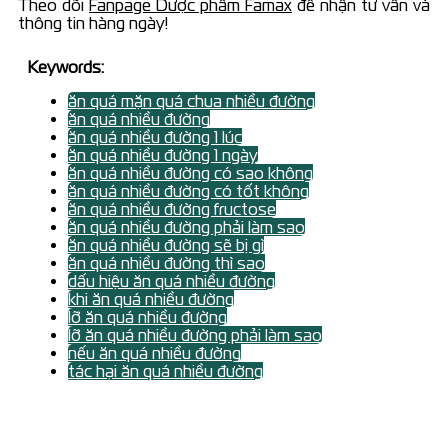
Theo dõi
Fanpage Dược phẩm Famax
để nhận tư vấn và
thông tin hàng ngày!
Keywords:
ăn quá mặn quá chua nhiều đường
ăn quá nhiều đường
ăn quá nhiều đường 1 lúc
ăn quá nhiều đường 1 ngày
ăn quá nhiều đường có sao không
ăn quá nhiều đường có tốt không
ăn quá nhiều đường fructose
ăn quá nhiều đường phải làm sao
ăn quá nhiều đường sẽ bị gì
ăn quá nhiều đường thì sao
dấu hiệu ăn quá nhiều đường
khi ăn quá nhiều đường
lỡ ăn quá nhiều đường
lỡ ăn quá nhiều đường phải làm sao
nếu ăn quá nhiều đường
tác hại ăn quá nhiều đường