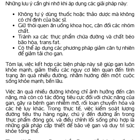
Những lưu ý cần ghi nhớ khi áp dụng các giải pháp này:
Không tự ý dùng thuốc hoặc thảo dược mà không
có chỉ định của bác sĩ.
Giữ thói quen ăn uống khoa học, cân đối các nhóm
chất.
Tránh xa các thực phẩm chứa đường và chất béo
bão hòa, trans fat.
Có thể áp dụng các phương pháp giảm cân tự nhiên
để giảm tải cho gan.
Tóm lại, việc kết hợp các biện pháp này sẽ giúp gan luôn
khỏe mạnh, giảm thiểu các nguy cơ liên quan đến tình
trạng ăn quá nhiều đường, nhằm hướng đến một cuộc
sống khỏe mạnh, bền lâu.
Việc ăn quá nhiều đường không chỉ ảnh hưởng đến cân
nặng, mà còn có tác động tiêu cực đối với chức năng của
gan, gây ra bệnh gan nhiễm mỡ, rối loạn chuyển hóa và
các hệ lụy khác. Trong thực tế, việc kiểm soát lượng
đường tiêu thụ hàng ngày, chú ý đến đường ẩn trong
thực phẩm đóng gói, và điều chỉnh lối sống phù hợp là
những giải pháp cấp thiết để bảo vệ gan và duy trì sức
khỏe tổng thể.