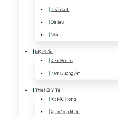
Thần kinh
Da liễu
Máu
Mỹ Phẩm
Kem Bôi Da
Kem Dưỡng Ẩm
Thiết Bị Y Tế
Xịt Mũi Họng
Xịt xương khớp