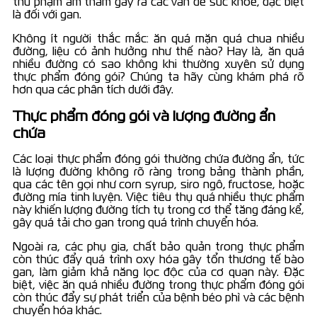
thủ phạm âm thầm gây ra các vấn đề sức khỏe, đặc biệt
là đối với gan.
Không ít người thắc mắc: ăn quá mặn quá chua nhiều
đường, liệu có ảnh hưởng như thế nào? Hay là, ăn quá
nhiều đường có sao không khi thường xuyên sử dụng
thực phẩm đóng gói? Chúng ta hãy cùng khám phá rõ
hơn qua các phân tích dưới đây.
Thực phẩm đóng gói và lượng đường ẩn
chứa
Các loại thực phẩm đóng gói thường chứa đường ẩn, tức
là lượng đường không rõ ràng trong bảng thành phần,
qua các tên gọi như corn syrup, siro ngô, fructose, hoặc
đường mía tinh luyện. Việc tiêu thụ quá nhiều thực phẩm
này khiến lượng đường tích tụ trong cơ thể tăng đáng kể,
gây quá tải cho gan trong quá trình chuyển hóa.
Ngoài ra, các phụ gia, chất bảo quản trong thực phẩm
còn thúc đẩy quá trình oxy hóa gây tổn thương tế bào
gan, làm giảm khả năng lọc độc của cơ quan này. Đặc
biệt, việc ăn quá nhiều đường trong thực phẩm đóng gói
còn thúc đẩy sự phát triển của bệnh béo phì và các bệnh
chuyển hóa khác.