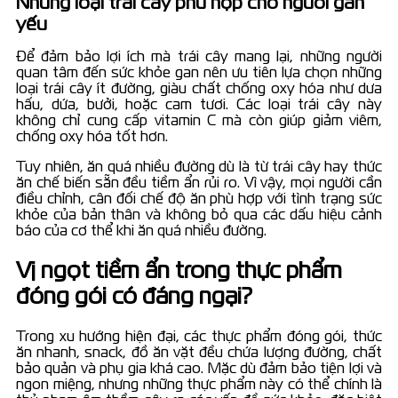
Những loại trái cây phù hợp cho người gan
yếu
Để đảm bảo lợi ích mà trái cây mang lại, những người
quan tâm đến sức khỏe gan nên ưu tiên lựa chọn những
loại trái cây ít đường, giàu chất chống oxy hóa như dưa
hấu, dứa, bưởi, hoặc cam tươi. Các loại trái cây này
không chỉ cung cấp vitamin C mà còn giúp giảm viêm,
chống oxy hóa tốt hơn.
Tuy nhiên, ăn quá nhiều đường dù là từ trái cây hay thức
ăn chế biến sẵn đều tiềm ẩn rủi ro. Vì vậy, mọi người cần
điều chỉnh, cân đối chế độ ăn phù hợp với tình trạng sức
khỏe của bản thân và không bỏ qua các dấu hiệu cảnh
báo của cơ thể khi ăn quá nhiều đường.
Vị ngọt tiềm ẩn trong thực phẩm
đóng gói có đáng ngại?
Trong xu hướng hiện đại, các thực phẩm đóng gói, thức
ăn nhanh, snack, đồ ăn vặt đều chứa lượng đường, chất
bảo quản và phụ gia khá cao. Mặc dù đảm bảo tiện lợi và
ngon miệng, nhưng những thực phẩm này có thể chính là