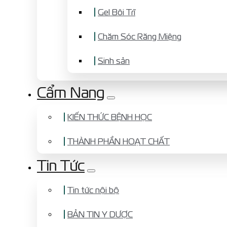
Gel Bôi Trĩ
Chăm Sóc Răng Miệng
Sinh sản
Cẩm Nang
KIẾN THỨC BỆNH HỌC
THÀNH PHẦN HOẠT CHẤT
Tin Tức
Tin tức nội bộ
BẢN TIN Y DƯỢC