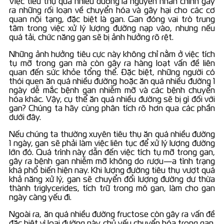
Việc tiêu thụ quá nhiều đường là nguyên nhân chính gây
ra những rối loạn về chuyển hóa và gây hại cho các cơ
quan nội tạng, đặc biệt là gan. Gan đóng vai trò trung
tâm trong việc xử lý lượng đường nạp vào, nhưng nếu
quá tải, chức năng gan sẽ bị ảnh hưởng rõ rệt.
Những ảnh hưởng tiêu cực này không chỉ nằm ở việc tích
tụ mỡ trong gan mà còn gây ra hàng loạt vấn đề liên
quan đến sức khỏe tổng thể. Đặc biệt, những người có
thói quen ăn quá nhiều đường hoặc ăn quá nhiều đường 1
ngày dễ mắc bệnh gan nhiễm mỡ và các bệnh chuyển
hóa khác. Vậy, cụ thể ăn quá nhiều đường sẽ bị gì đối với
gan? Chúng ta hãy cùng phân tích rõ hơn qua các phần
dưới đây.
Nếu chúng ta thường xuyên tiêu thụ ăn quá nhiều đường
1 ngày, gan sẽ phải làm việc liên tục để xử lý lượng đường
lớn đó. Quá trình này dẫn đến việc tích tụ mỡ trong gan,
gây ra bệnh gan nhiễm mỡ không do rượu—a tình trạng
khá phổ biến hiện nay. Khi lượng đường tiêu thụ vượt quá
khả năng xử lý, gan sẽ chuyển đổi lượng đường dư thừa
thành triglycerides, tích trữ trong mô gan, làm cho gan
ngày càng yếu đi.
Ngoài ra, ăn quá nhiều đường fructose còn gây ra vấn đề
đặc biệt vì loại đường này chủ yếu chuyển hóa trong gan.