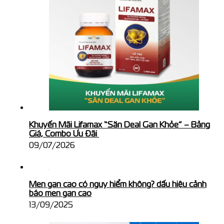
Khuyến Mãi Lifamax “Săn Deal Gan Khỏe” – Bảng
Giá, Combo Ưu Đãi
09/07/2026
Men gan cao có nguy hiểm không? dấu hiệu cảnh
báo men gan cao
13/09/2025