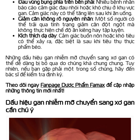
Đau vùng bụng phía trên bên phải
: Nhiều bệnh nhân
báo cáo cảm giác đau nhói hoặc khó chịu ở khu vực
gan. Cảm giác này có thể tăng lên sau khi ăn uống.
Giảm cân không rõ nguyên nhân
: Một số người có
thể trải qua tình trạng giảm cân đột ngột mà
không thực hiện chế độ ăn kiêng hay tập luyện.
Kích thích dạ dày
: Cảm giác buồn nôn hoặc khó tiêu
có thể xảy ra, đặc biệt là sau khi tiêu thụ thực
phẩm béo.
Những dấu hiệu gan nhiễm mỡ chuyển sang xơ gan có
thể dễ dàng bị bỏ qua do chúng khá chung chung. Tuy
nhiên, nếu bạn gặp phải một trong số chúng, hãy đến
bác sĩ để kiểm tra định kỳ.
Theo dõi ngay
Fanpage Dược Phẩm Famax
để cập nhập
những thông tin mới nhất!
Dấu hiệu gan nhiễm mỡ chuyển sang xơ gan
cần chú ý