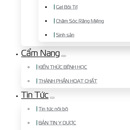
Gel Bôi Trĩ
Chăm Sóc Răng Miệng
Sinh sản
Cẩm Nang
KIẾN THỨC BỆNH HỌC
THÀNH PHẦN HOẠT CHẤT
Tin Tức
Tin tức nội bộ
BẢN TIN Y DƯỢC