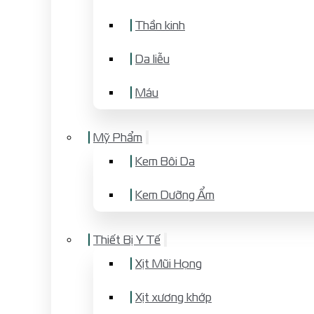
Thần kinh
Da liễu
Máu
Mỹ Phẩm
Kem Bôi Da
Kem Dưỡng Ẩm
Thiết Bị Y Tế
Xịt Mũi Họng
Xịt xương khớp