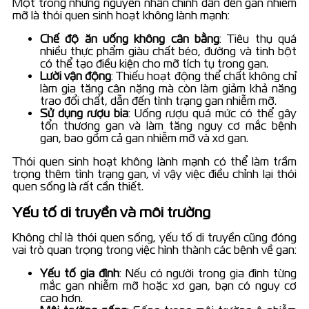
Một trong những nguyên nhân chính dẫn đến gan nhiễm
mỡ là thói quen sinh hoạt không lành mạnh:
Chế độ ăn uống không cân bằng
: Tiêu thụ quá
nhiều thực phẩm giàu chất béo, đường và tinh bột
có thể tạo điều kiện cho mỡ tích tụ trong gan.
Lười vận động
: Thiếu hoạt động thể chất không chỉ
làm gia tăng cân nặng mà còn làm giảm khả năng
trao đổi chất, dẫn đến tình trạng gan nhiễm mỡ.
Sử dụng rượu bia
: Uống rượu quá mức có thể gây
tổn thương gan và làm tăng nguy cơ mắc bệnh
gan, bao gồm cả gan nhiễm mỡ và xơ gan.
Thói quen sinh hoạt không lành mạnh có thể làm trầm
trọng thêm tình trạng gan, vì vậy việc điều chỉnh lại thói
quen sống là rất cần thiết.
Yếu tố di truyền và môi trường
Không chỉ là thói quen sống, yếu tố di truyền cũng đóng
vai trò quan trọng trong việc hình thành các bệnh về gan:
Yếu tố gia đình
: Nếu có người trong gia đình từng
mắc gan nhiễm mỡ hoặc xơ gan, bạn có nguy cơ
cao hơn.