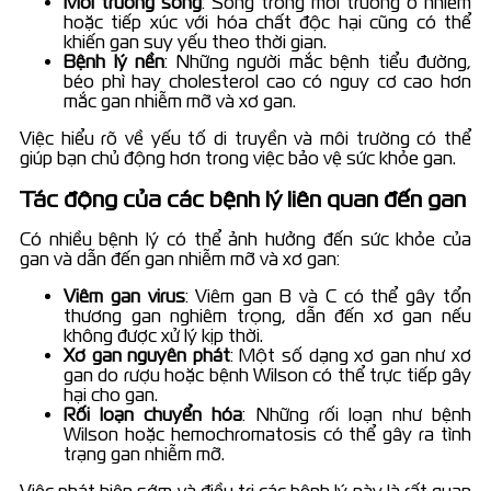
Môi trường sống
: Sống trong môi trường ô nhiễm
hoặc tiếp xúc với hóa chất độc hại cũng có thể
khiến gan suy yếu theo thời gian.
Bệnh lý nền
: Những người mắc bệnh tiểu đường,
béo phì hay cholesterol cao có nguy cơ cao hơn
mắc gan nhiễm mỡ và xơ gan.
Việc hiểu rõ về yếu tố di truyền và môi trường có thể
giúp bạn chủ động hơn trong việc bảo vệ sức khỏe gan.
Tác động của các bệnh lý liên quan đến gan
Có nhiều bệnh lý có thể ảnh hưởng đến sức khỏe của
gan và dẫn đến gan nhiễm mỡ và xơ gan:
Viêm gan virus
: Viêm gan B và C có thể gây tổn
thương gan nghiêm trọng, dẫn đến xơ gan nếu
không được xử lý kịp thời.
Xơ gan nguyên phát
: Một số dạng xơ gan như xơ
gan do rượu hoặc bệnh Wilson có thể trực tiếp gây
hại cho gan.
Rối loạn chuyển hóa
: Những rối loạn như bệnh
Wilson hoặc hemochromatosis có thể gây ra tình
trạng gan nhiễm mỡ.
Việc phát hiện sớm và điều trị các bệnh lý này là rất quan