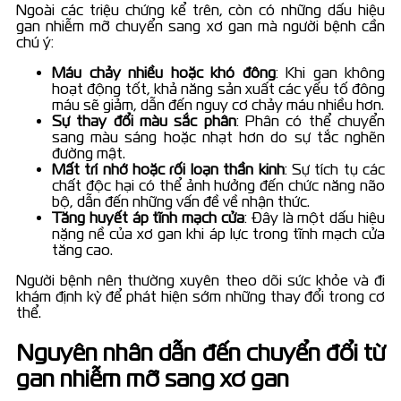
Ngoài các triệu chứng kể trên, còn có những dấu hiệu
gan nhiễm mỡ chuyển sang xơ gan mà người bệnh cần
chú ý:
Máu chảy nhiều hoặc khó đông
: Khi gan không
hoạt động tốt, khả năng sản xuất các yếu tố đông
máu sẽ giảm, dẫn đến nguy cơ chảy máu nhiều hơn.
Sự thay đổi màu sắc phân
: Phân có thể chuyển
sang màu sáng hoặc nhạt hơn do sự tắc nghẽn
đường mật.
Mất trí nhớ hoặc rối loạn thần kinh
: Sự tích tụ các
chất độc hại có thể ảnh hưởng đến chức năng não
bộ, dẫn đến những vấn đề về nhận thức.
Tăng huyết áp tĩnh mạch cửa
: Đây là một dấu hiệu
nặng nề của xơ gan khi áp lực trong tĩnh mạch cửa
tăng cao.
Người bệnh nên thường xuyên theo dõi sức khỏe và đi
khám định kỳ để phát hiện sớm những thay đổi trong cơ
thể.
Nguyên nhân dẫn đến chuyển đổi từ
gan nhiễm mỡ sang xơ gan