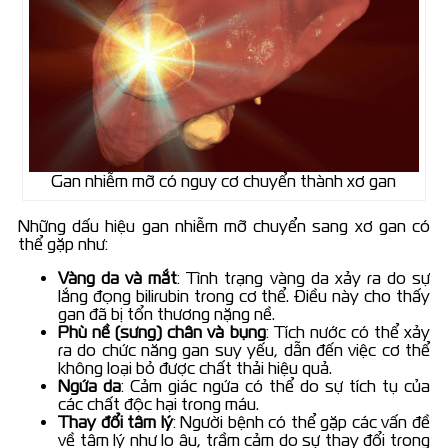
Gan nhiễm mỡ có nguy cơ chuyển thành xơ gan
Những dấu hiệu gan nhiễm mỡ chuyển sang xơ gan có
thể gặp như:
Vàng da và mắt
: Tình trạng vàng da xảy ra do sự
lắng đọng bilirubin trong cơ thể. Điều này cho thấy
gan đã bị tổn thương nặng nề.
Phù nề (sưng) chân và bụng
: Tích nước có thể xảy
ra do chức năng gan suy yếu, dẫn đến việc cơ thể
không loại bỏ được chất thải hiệu quả.
Ngứa da
: Cảm giác ngứa có thể do sự tích tụ của
các chất độc hại trong máu.
Thay đổi tâm lý
: Người bệnh có thể gặp các vấn đề
về tâm lý như lo âu, trầm cảm do sự thay đổi trong