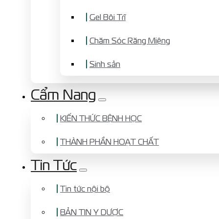
Gel Bôi Trĩ
Chăm Sóc Răng Miệng
Sinh sản
Cẩm Nang
KIẾN THỨC BỆNH HỌC
THÀNH PHẦN HOẠT CHẤT
Tin Tức
Tin tức nội bộ
BẢN TIN Y DƯỢC