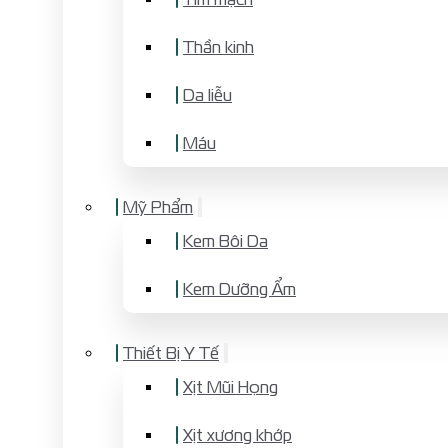
Thần kinh
Da liễu
Máu
Mỹ Phẩm
Kem Bôi Da
Kem Dưỡng Ẩm
Thiết Bị Y Tế
Xịt Mũi Họng
Xịt xương khớp