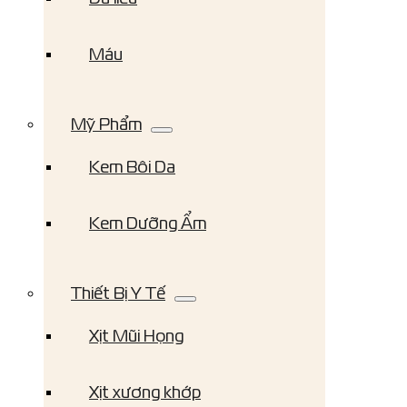
Máu
Mỹ Phẩm
Kem Bôi Da
Kem Dưỡng Ẩm
Thiết Bị Y Tế
Xịt Mũi Họng
Xịt xương khớp