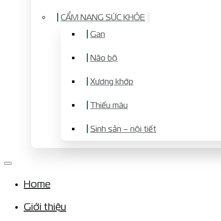
CẨM NANG SỨC KHỎE
Gan
Não bộ
Xương khớp
Thiếu máu
Sinh sản – nội tiết
Home
Giới thiệu