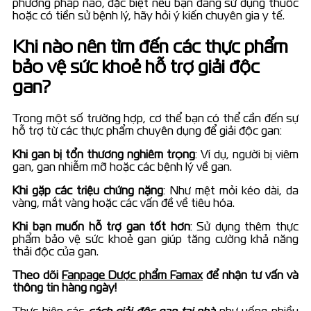
phương pháp nào, đặc biệt nếu bạn đang sử dụng thuốc
hoặc có tiền sử bệnh lý, hãy hỏi ý kiến chuyên gia y tế.
Khi nào nên tìm đến các thực phẩm
bảo vệ sức khoẻ hỗ trợ giải độc
gan?
Trong một số trường hợp, cơ thể bạn có thể cần đến sự
hỗ trợ từ các thực phẩm chuyên dụng để giải độc gan:
Khi gan bị tổn thương nghiêm trọng
: Ví dụ, người bị viêm
gan, gan nhiễm mỡ hoặc các bệnh lý về gan.
Khi gặp các triệu chứng nặng
: Như mệt mỏi kéo dài, da
vàng, mắt vàng hoặc các vấn đề về tiêu hóa.
Khi bạn muốn hỗ trợ gan tốt hơn
: Sử dụng thêm thực
phẩm bảo vệ sức khoẻ gan giúp tăng cường khả năng
thải độc của gan.
Theo dõi
Fanpage Dược phẩm Famax
để nhận tư vấn và
thông tin hàng ngày!
Thực hiện các
cách giải độc gan tại nhà
như uống nhiều