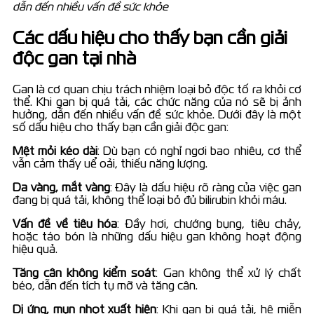
dẫn đến nhiều vấn đề sức khỏe
Các dấu hiệu cho thấy bạn cần giải
độc gan tại nhà
Gan là cơ quan chịu trách nhiệm loại bỏ độc tố ra khỏi cơ
thể. Khi gan bị quá tải, các chức năng của nó sẽ bị ảnh
hưởng, dẫn đến nhiều vấn đề sức khỏe. Dưới đây là một
số dấu hiệu cho thấy bạn cần giải độc gan:
Mệt mỏi kéo dài
: Dù bạn có nghỉ ngơi bao nhiêu, cơ thể
vẫn cảm thấy uể oải, thiếu năng lượng.
Da vàng, mắt vàng
: Đây là dấu hiệu rõ ràng của việc gan
đang bị quá tải, không thể loại bỏ đủ bilirubin khỏi máu.
Vấn đề về tiêu hóa
: Đầy hơi, chướng bụng, tiêu chảy,
hoặc táo bón là những dấu hiệu gan không hoạt động
hiệu quả.
Tăng cân không kiểm soát
: Gan không thể xử lý chất
béo, dẫn đến tích tụ mỡ và tăng cân.
Dị ứng, mụn nhọt xuất hiện
: Khi gan bị quá tải, hệ miễn