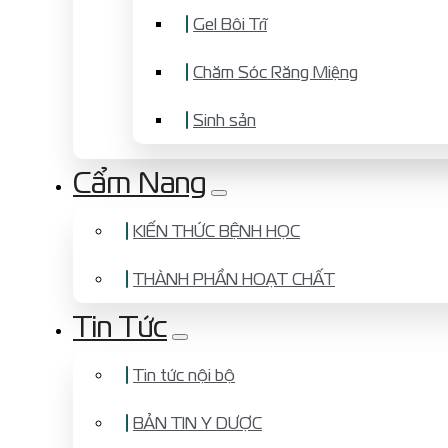
Gel Bôi Trĩ
Chăm Sóc Răng Miệng
Sinh sản
Cẩm Nang
KIẾN THỨC BỆNH HỌC
THÀNH PHẦN HOẠT CHẤT
Tin Tức
Tin tức nội bộ
BẢN TIN Y DƯỢC