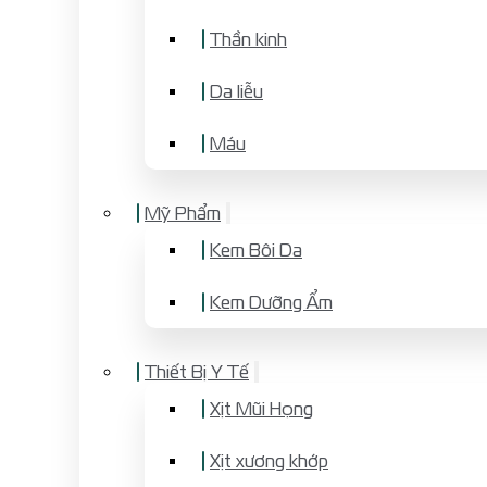
Thần kinh
Da liễu
Máu
Mỹ Phẩm
Kem Bôi Da
Kem Dưỡng Ẩm
Thiết Bị Y Tế
Xịt Mũi Họng
Xịt xương khớp