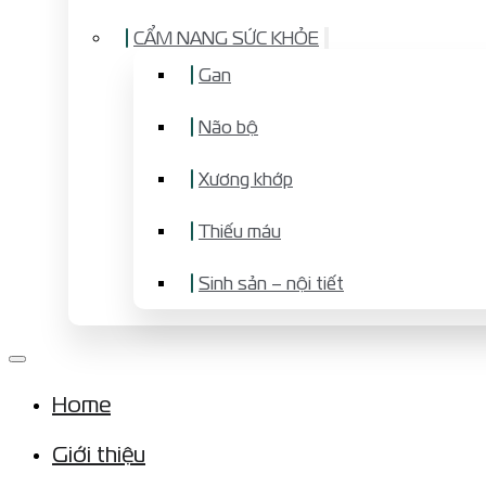
CẨM NANG SỨC KHỎE
Gan
Não bộ
Xương khớp
Thiếu máu
Sinh sản – nội tiết
Home
Giới thiệu