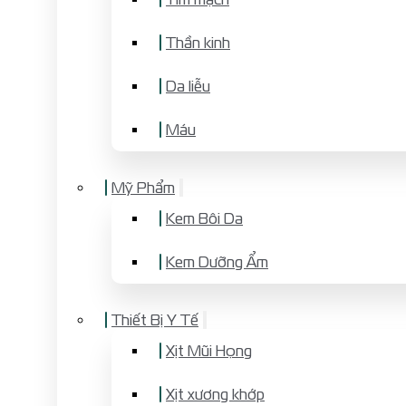
Thần kinh
Da liễu
Máu
Mỹ Phẩm
Kem Bôi Da
Kem Dưỡng Ẩm
Thiết Bị Y Tế
Xịt Mũi Họng
Xịt xương khớp