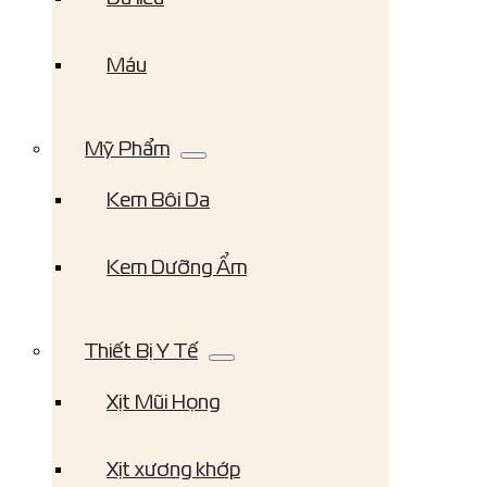
Máu
Mỹ Phẩm
Kem Bôi Da
Kem Dưỡng Ẩm
Thiết Bị Y Tế
Xịt Mũi Họng
Xịt xương khớp