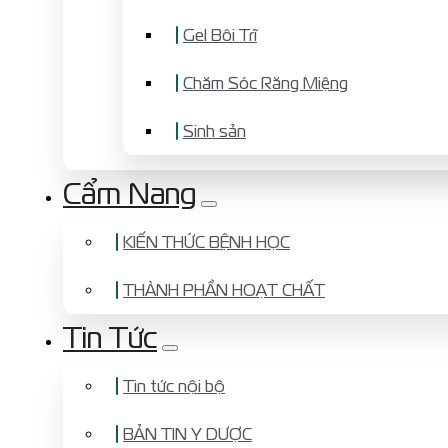
Gel Bôi Trĩ
Chăm Sóc Răng Miệng
Sinh sản
Cẩm Nang
KIẾN THỨC BỆNH HỌC
THÀNH PHẦN HOẠT CHẤT
Tin Tức
Tin tức nội bộ
BẢN TIN Y DƯỢC